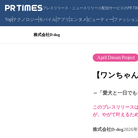
プレスリリース・ニュースリリース配信サービスのPR TIM
Top
テクノロジー
モバイル
アプリ
エンタメ
ビューティー
ファッショ
株式会社D-dog
April Dream Project
【ワンちゃん
～「愛犬と一日でも
このプレスリリースは、
が、やがて叶えるた
株式会社D-dog
2026