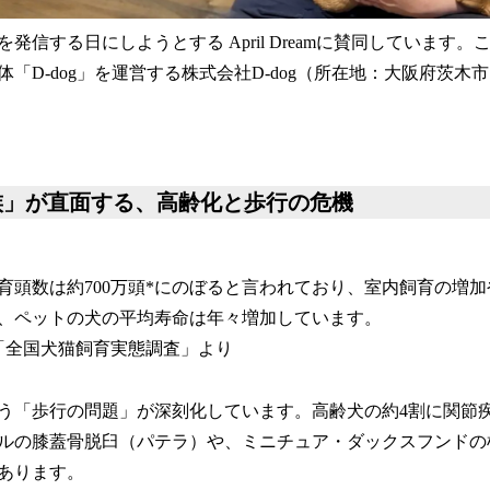
を発信する日にしようとする April Dreamに賛同しています
「D-dog」を運営する株式会社D-dog（所在地：大阪府茨木
家族」が直面する、高齢化と歩行の危機
育頭数は約700万頭*にのぼると言われており、室内飼育の増
、ペットの犬の平均寿命は年々増加しています。
「全国犬猫飼育実態調査」より
う「歩行の問題」が深刻化しています。高齢犬の約4割に関節
ルの膝蓋骨脱臼（パテラ）や、ミニチュア・ダックスフンドの
あります。