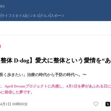
ES
ン
ライフスタイル
ビジネス
グルメ
スポーツ
整体 D-dog】愛犬に整体という愛情を“
長く歩きたい」治療の時代から予防の時代へ。〜
April Dreamプロジェクトに共感し、4月1日を夢があふれる
めに発信した夢です。
年4月1日 00時00分
い