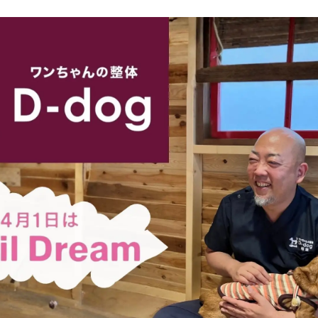
い
ね
！
数
を
読
み
込
み
中
で
す