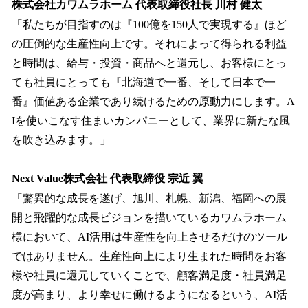
株式会社カワムラホーム 代表取締役社長 川村 健太
「私たちが目指すのは『100億を150人で実現する』ほど
の圧倒的な生産性向上です。それによって得られる利益
と時間は、給与・投資・商品へと還元し、お客様にとっ
ても社員にとっても『北海道で一番、そして日本で一
番』価値ある企業であり続けるための原動力にします。A
Iを使いこなす住まいカンパニーとして、業界に新たな風
を吹き込みます。」
Next Value株式会社 代表取締役 宗近 翼
「驚異的な成長を遂げ、旭川、札幌、新潟、福岡への展
開と飛躍的な成長ビジョンを描いているカワムラホーム
様において、AI活用は生産性を向上させるだけのツール
ではありません。生産性向上により生まれた時間をお客
様や社員に還元していくことで、顧客満足度・社員満足
度が高まり、より幸せに働けるようになるという、AI活