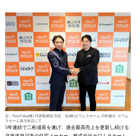
い
ね
！
数
を
読
み
込
み
中
で
す
左：NextValue(株) 代表取締役 宗近 右(株)カワムラホーム 川村健太 カワム
ラホーム旭川本店にて
5年連続で二桁成長を遂げ、過去最高売上を更新し続ける
北海道旭川市の住宅メーカー、株式会社カワムラホーム