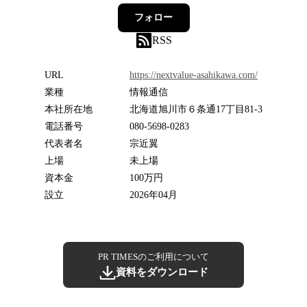
フォロー
RSS
URL
https://nextvalue-asahikawa.com/
業種
情報通信
本社所在地
北海道旭川市６条通17丁目81-3
電話番号
080-5698-0283
代表者名
宗近翼
上場
未上場
資本金
100万円
設立
2026年04月
PR TIMESのご利用について
資料をダウンロード