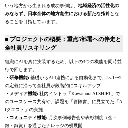
いう地方から生まれる成功事例は、
地域経済の活性化の
みならず、日本全体の地方創生における新たな指針
とな
ることを目指しています。
■ プロジェクトの概要：重点5部署への伴走と
全社員リスキリング
組織にAIを真に実装するため、以下の3つの機能を同時並
行で回します。
・研修機能:
基礎からAPI連携による自動化まで、Lv.1〜5
の定義に沿って全社員が段階的にスキルアップ
・メディア機能:
社内イントラ「Kawamura AI SHIFT」で
のユースケース共有や、課題を「冒険書」に見立てた「A
Iクエスト」の実施
・コミュニティ機能:
月次事例報告会や表彰制度（金・
銀・銅賞）を通じたナレッジの横展開