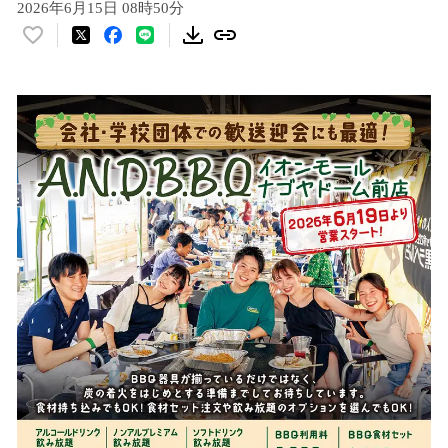
2026年6月15日 08時50分
い
い
ね
！
数
を
読
み
込
み
中
で
す