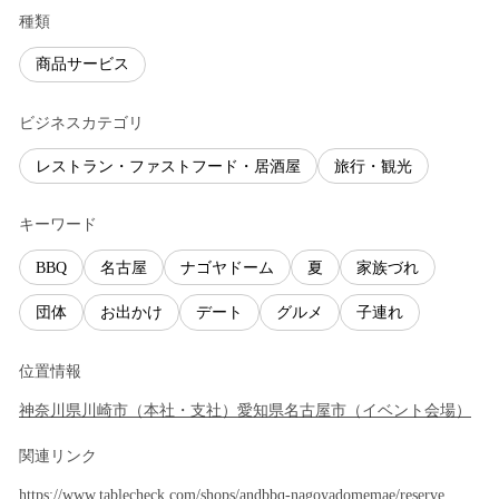
種類
商品サービス
ビジネスカテゴリ
レストラン・ファストフード・居酒屋
旅行・観光
キーワード
BBQ
名古屋
ナゴヤドーム
夏
家族づれ
団体
お出かけ
デート
グルメ
子連れ
位置情報
神奈川県
川崎市
（
本社・支社
）
愛知県
名古屋市
（
イベント会場
）
関連リンク
https://www.tablecheck.com/shops/andbbq-nagoyadomemae/reserve