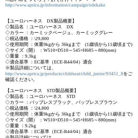
http://www.aprica.jp/information/campaign/odekake
【ユーロハーネス DX製品概要】
◇製品名 ：ユーロハーネス DX
◇カラー ：カーミックベージュ、カーミックグレー
◇税込価格 ：\29,800
◇使用期間 ：体重9kgから 36kgまで (1歳頃から11歳頃まで)
◇サイズ（開） ：W510×D510～545×H685～880(mm)
◇重量 ：9.3kg
◇適合基準 ：EC基準（ECE-R44/04）適合
※製品詳細については、
http://www.aprica.jp/products/childseat/child_junior/93451_8
をご
確認ください。
【ユーロハーネス STD製品概要】
◇製品名 ：ユーロハーネス STD
◇カラー ：バップレスブラック、バップレスブラウン
◇税込価格 ：\24,800
◇使用期間 ：体重9kgから 36kgまで (1歳頃から11歳頃まで)
◇サイズ（開） ：W510×D510～545×H685～880(mm)
◇重量 ：9.2kg
◇適合基準 ：EC基準（ECE-R44/04）適合
※製品詳細については、