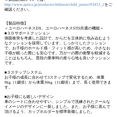
http://www.aprica.jp/products/childseat/child_junior/93453_2
をご
確認ください。
【製品特徴】
＜ユーロハーネスDX、ユーロハーネスSTD共通の機能＞
■３Ｄサポートクッション
側面衝突を考慮した設計で、からだを立体的に包み込むよう
なクッションを採用しています。しっかりしたクッション
で、お子様のホールド感・フィット感が高いため、小さなお
子様が眠った際にも安心です。万が一の際の衝撃を軽減する
ことはもちろん、普段の乗車時の座り心地も良いクッション
です。
■３ステップシステム
お子様の成長に合わせて3ステップで変化するため、体重
9kg（1歳頃）から体重36kg（11歳頃）まで、長く使用できま
す。
■お子様にも嬉しいデザイン
車のシートに合わせやすい、シンプルで洗練されたクールな
イメージのデザインに一新しました。また、お子様に喜んで
頂けるよう、カップホルダーを標準装備しました。