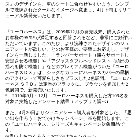
ス』のデザインを、車のシートに合わせやすいよう、シンプ
ルで洗練されたクールなイメージへ変更し、4月下旬よりリニ
ューアル新発売いたします。
『ユーロハーネス』は、2009年12月の発売以来、購入された
お客様の95％*が満足すると回答されるなど、非常にご好評い
ただいています。このたび、より洗練されたデザインのジュ
ニアシートが欲しい、とのお客様のご要望にお応えし、デザ
インを一新しました。「ランバーサポート（腰をサポートし
安定させる機能）や「アジャスタブルヘッドレスト（頭部の
揺れを防ぐ機能）」などのプレミアム機能がついた『ユーロ
ハーネスＤＸ』は、シックなカラーにハーネスカバーの星柄
のアクセントで可愛らしさもプラスした2色展開。『ユーロハ
ーネス ＳＴＤ』は定番のブラックに、ブラウンを追加した2
色展開で、新発売いたします。
* 2010年9月～12月 ユーロハーネスを購入した方109名を
対象に実施したアンケート結果（アップリカ調べ）
また、4月20日よりジュニアシート購入者を対象とした、「思
い出を作ろう！おでかけキャンペーン」※を開始します。こ
の『ユーロハーネス』シリーズもキャンペーン対象商品で
す。
※思い出をつくろう！おでかけキャンペーン