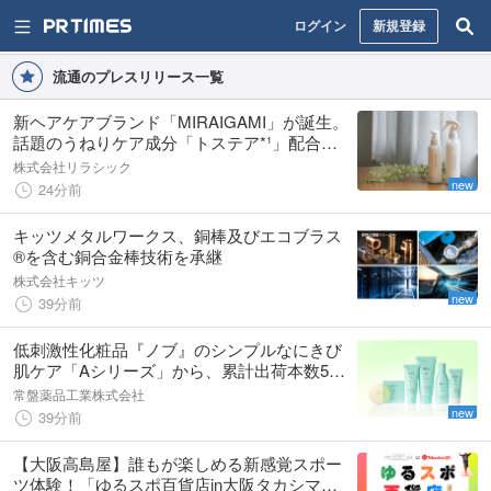
ログイン
新規登録
流通のプレスリリース一覧
新ヘアケアブランド「MIRAIGAMI」が誕生。
話題のうねりケア成分「トステア*¹」配合の
アウトバストリートメントを発売
株式会社リラシック
new
24分前
キッツメタルワークス、銅棒及びエコブラス
®を含む銅合金棒技術を承継
株式会社キッツ
new
39分前
低刺激性化粧品『ノブ』のシンプルなにきび
肌ケア「Aシリーズ」から、累計出荷本数500
万個※突破の人気洗顔料「アクネフォーム」の
常盤薬品工業株式会社
新サイズ発売
new
39分前
【大阪高島屋】誰もが楽しめる新感覚スポー
ツ体験！「ゆるスポ百貨店in大阪タカシマ