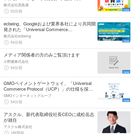
ヤ」
株式会社髙島屋
new
53分前
ecbeing、Googleおよび業界各社により共同開
発された「Universal Commerce
Protocol（UCP）」の仕様を採用した独自の
株式会社ecbeing
実装を推進
new
54分前
メディア関係者の方のみご覧頂けます
小野建株式会社
54分前
new
GMOペイメントゲートウェイ、「Universal
Commerce Protocol（UCP）」の仕様を採用
した独自の決済ソリューションを構築
GMOインターネットグループ
new
54分前
アスクル、新代表取締役社長CEOに成松岳志
が就任
アスクル株式会社
1時間前