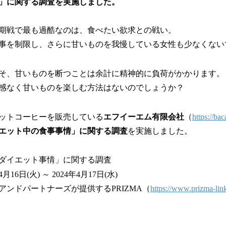
数
」に関する調査を実施しました。
を
読
期戦で最も過酷なのは、食べたい欲求との戦い。
み
込
事を制限し、さらに甘いものを我慢している女性も少なくない
み
中
そ、甘いものを断つことは余計に精神的に負荷がかかります。
で
す
感なく甘いものを楽しむ方法はないのでしょうか？
ットコーヒーを販売している
エフイーエム有限会社
（
https://bac
エット中の食事事情」に関する調査
を実施しました。
ダイエット事情」に関する調査
16日(火) ～ 2024年4月17日(水)
アンドパートナーズが提供するPRIZMA（
https://www.prizma-lin
人