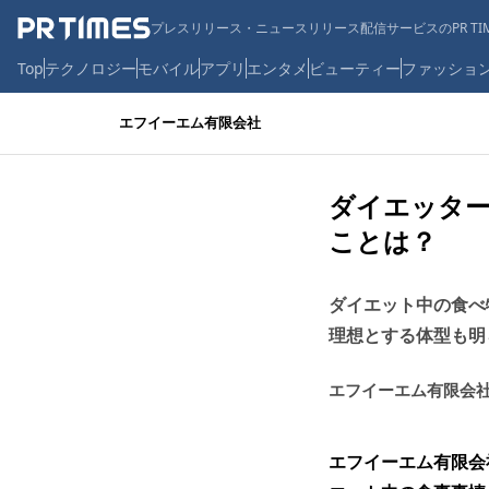
プレスリリース・ニュースリリース配信サービスのPR TIM
Top
テクノロジー
モバイル
アプリ
エンタメ
ビューティー
ファッショ
エフイーエム有限会社
ダイエッター
ことは？
ダイエット中の食べ
理想とする体型も明
エフイーエム有限会
エフイーエム有限会