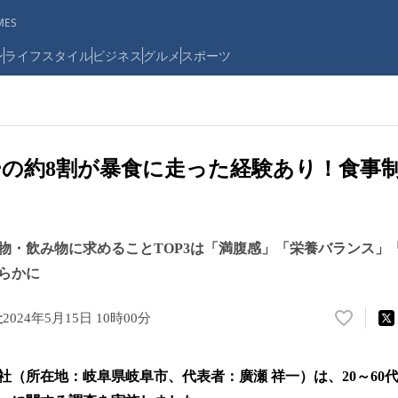
ES
ン
ライフスタイル
ビジネス
グルメ
スポーツ
の約8割が暴食に走った経験あり！食事
物・飲み物に求めることTOP3は「満腹感」「栄養バランス」
らかに
社
2024年5月15日 10時00分
い
い
ね
社（所在地：岐阜県岐阜市、代表者：廣瀬 祥一）は、20～60
！