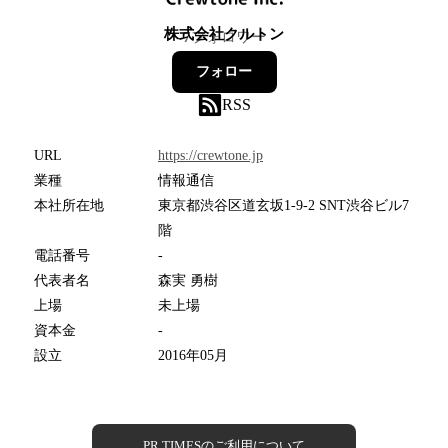
株式会社クルトン
7
フォロワー
フォロー
RSS
URL
https://crewtone.jp
業種
情報通信
本社所在地
東京都渋谷区道玄坂1-9-2 SNT渋谷ビル7
階
電話番号
-
代表者名
森実 勇樹
上場
未上場
資本金
-
設立
2016年05月
PR TIMESのご利用について