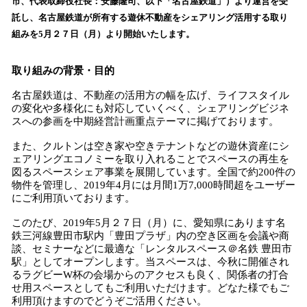
市、代表取締役社長：安藤隆司、以下「名古屋鉄道」）より運営を受
読
託し、名古屋鉄道が所有する遊休不動産をシェアリング活用する取り
み
組みを5月２７日（月）より開始いたします。
込
み
中
取り組みの背景・目的
で
名古屋鉄道は、不動産の活用方の幅を広げ、ライフスタイル
す
の変化や多様化にも対応していくべく、シェアリングビジネ
スへの参画を中期経営計画重点テーマに掲げております。
また、クルトンは空き家や空きテナントなどの遊休資産にシ
ェアリングエコノミーを取り入れることでスペースの再生を
図るスペースシェア事業を展開しています。全国で約200件の
物件を管理し、2019年4月には月間1万7,000時間超をユーザー
にご利用頂いております。
このたび、2019年5月２７日（月）に、愛知県にあります名
鉄三河線豊田市駅内「豊田プラザ」内の空き区画を会議や商
談、セミナーなどに最適な「レンタルスペース＠名鉄 豊田市
駅」としてオープンします。当スペースは、今秋に開催され
るラグビーW杯の会場からのアクセスも良く、関係者の打合
せ用スペースとしてもご利用いただけます。どなた様でもご
利用頂けますのでどうぞご活用ください。