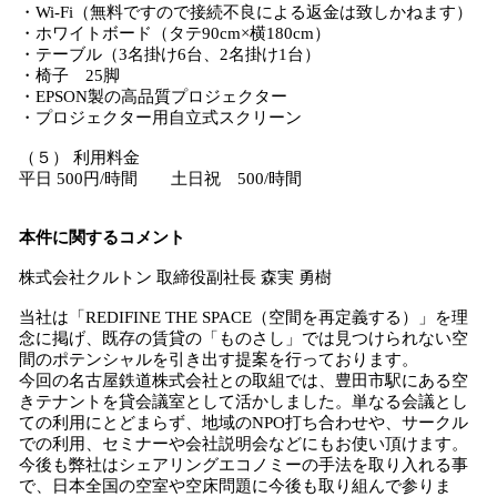
・Wi-Fi（無料ですので接続不良による返金は致しかねます）
・ホワイトボード（タテ90cm×横180cm）
・テーブル（3名掛け6台、2名掛け1台）
・椅子 25脚
・EPSON製の高品質プロジェクター
・プロジェクター用自立式スクリーン
（５） 利用料金
平日 500円/時間 土日祝 500/時間
本件に関するコメント
株式会社クルトン 取締役副社長 森実 勇樹
当社は「REDIFINE THE SPACE（空間を再定義する）」を理
念に掲げ、既存の賃貸の「ものさし」では見つけられない空
間のポテンシャルを引き出す提案を行っております。
今回の名古屋鉄道株式会社との取組では、豊田市駅にある空
きテナントを貸会議室として活かしました。単なる会議とし
ての利用にとどまらず、地域のNPO打ち合わせや、サークル
での利用、セミナーや会社説明会などにもお使い頂けます。
今後も弊社はシェアリングエコノミーの手法を取り入れる事
で、日本全国の空室や空床問題に今後も取り組んで参りま