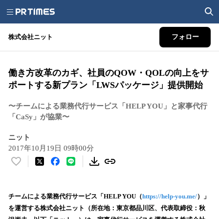
株式会社ニット
フォロー
働き方改革のカギ、社員のQOW・QOLの向上をサ
ポートする新プラン「LWSパッケージ」提供開始
〜チームによる業務代行サービス「HELP YOU」と家事代行
「CaSy」が協業〜
ニット
2017年10月19日 09時00分
い
い
ね
！
チームによる業務代行サービス「HELP YOU（
https://help-you.me/
）」
数
を運営する株式会社ニット（所在地：東京都品川区、代表取締役：秋
を