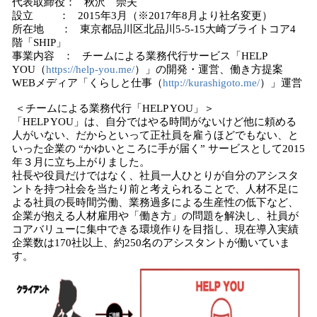
代表取締役： 秋沢 崇夫
設立 ： 2015年3月（※2017年8月より社名変更）
所在地 ： 東京都品川区北品川5-5-15大崎ブライトコア4
階「SHIP」
事業内容 ： チームによる業務代行サービス「HELP
YOU（
https://help-you.me/
）」の開発・運営、働き方提案
WEBメディア「くらしと仕事（
http://kurashigoto.me/
）」運営
＜チームによる業務代行「HELP YOU」＞
「HELP YOU」は、自分ではやる時間がないけど他に頼める
人がいない、だからといって正社員を雇うほどでもない、と
いった企業の “かゆいところに手が届く” サービスとして2015
年３月に立ち上がりました。
社長や役員だけではなく、社員一人ひとりが自分のアシスタ
ントを持つ社会を当たり前と考えられることで、人材不足に
よる社員の長時間労働、業務過多による生産性の低下など、
企業が抱える人材雇用や「働き方」の問題を解決し、社員が
コアバリューに集中できる環境作りを目指し、現在導入実績
企業数は170社以上、約250名のアシスタントが働いていま
す。