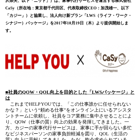
沢崇夫、以下「ニット」）は、家事代行サービスを運営する株式会社
読
CaSy（所在地：東京都千代田区、代表取締役CEO：加茂雄一、以下
み
「カジー」）と協業し、法人向け新プラン「LWS（ライフ・ワーク・
込
シナジー）パッケージ」を2017年10月19日（木）より提供開始しま
み
す。
中
で
す
■社員のQOW・QOL向上を目的とした「LWSパッケージ」と
は
これまでHELP YOUでは、「この仕事誰かに任せられない
かな？」という“頼める仕事”をオンライン上にいるアシスタ
ントチームに依頼し、社員をコア業務に集中させることによ
り、QOW（仕事の質）向上の効果を発揮してきました。一
方、カジーの家事代行サービスは、家事に手が回らない多忙
なビジネスパーソンの家事負担軽減を図り、QOL（生活の
質）向上に貢献してきました。ただ、昨今求められている