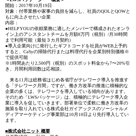
開始：2017年10月19日
対象：付帯業務や家事の負担を減らし、社員のQOLとQOWと
もに向上させたい企業
内容：
●HELP YOUの依頼業務に適したメンバーで構成されたオンラ
イン上のアシスタントチームを月額8万円（税別）/月30時間
まで利用可能（最短３カ月契約）
●導入企業向けに発行したギフトコードを社員がWEB上予約
すると、CaSyの掃除代行または料理代行を企業別特別価格※
で提供可能
※1時間あたり2,500円（税別）のスポット料金から7〜20%引
き。月間利用回数は応相談。
来る11月は総務省はじめ各省庁がテレワーク導入を推進す
る「テレワーク月間」ですが、働き方改革の推進に積極的な
企業の多くは、テレワークを導入している傾向があります。
そのため「LWSパッケージ」は、積極的にテレワーク導入企
業に導入を促していきます。部署単位で柔軟に働き方改革の
施策を取り入れている株式会社ガイアックスのソーシャルメ
ディアマーケティング事業部は10月10日より先行導入してい
ます。
■株式会社ニット 概要