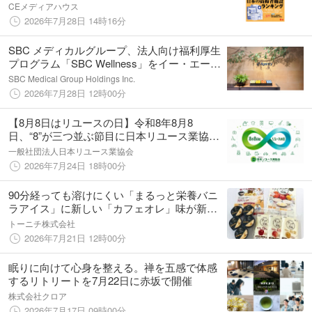
れた日本の施設を一挙紹介する『日本の高齢
CEメディアハウス
者施設ランキング』ニューズウィーク日本版
2026年7月28日 14時16分
8/4号は好評発売中！
SBC メディカルグループ、法人向け福利厚生
プログラム「SBC Wellness」をイー・エージ
ェンシー社に提供開始
SBC Medical Group Holdings Inc.
2026年7月28日 12時00分
【8月8日はリユースの日】令和8年8月8
日、“8”が三つ並ぶ節目に日本リユース業協会
が新キービジュアルを公開
一般社団法人日本リユース業協会
2026年7月24日 18時00分
90分経っても溶けにくい「まるっと栄養バニ
ラアイス」に新しい「カフェオレ」味が新登
場。“美味しいから続けられる”栄養補給の選
トーニチ株式会社
択肢を拡充。
2026年7月21日 12時00分
眠りに向けて心身を整える。禅を五感で体感
するリトリートを7月22日に赤坂で開催
株式会社クロア
2026年7月17日 09時00分