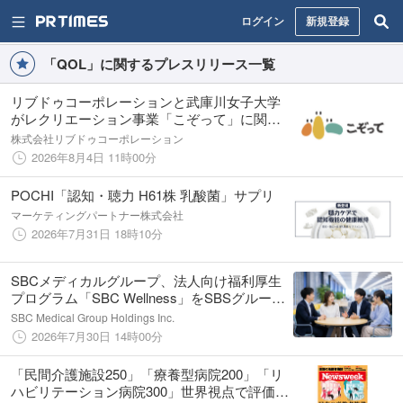
ログイン
新規登録
「QOL」に関するプレスリリース一覧
リブドゥコーポレーションと武庫川女子大学
がレクリエーション事業「こぞって」に関す
る産学共同研究を開始
株式会社リブドゥコーポレーション
2026年8月4日 11時00分
POCHI「認知・聴力 H61株 乳酸菌」サプリ
マーケティングパートナー株式会社
2026年7月31日 18時10分
SBCメディカルグループ、法人向け福利厚生
プログラム「SBC Wellness」をSBSグループ
に提供開始
SBC Medical Group Holdings Inc.
2026年7月30日 14時00分
「民間介護施設250」「療養型病院200」「リ
ハビリテーション病院300」世界視点で評価さ