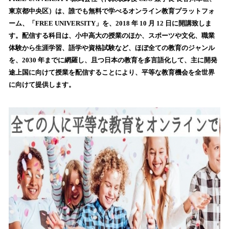
数
東京都中央区）は、誰でも無料で学べるオンライン教育プラットフォ
を
ーム、「FREE UNIVERSITY」を、2018 年 10 月 12 日に開講致しま
読
す。配信する科目は、小中高大の授業のほか、スポーツや文化、職業
み
体験から生涯学習、語学や資格試験など、ほぼ全ての教育のジャンル
込
を、2030 年までに網羅し、且つ日本の教育を多言語化して、主に開発
み
途上国に向けて授業を配信することにより、平等な教育機会を全世界
中
で
に向けて提供します。
す