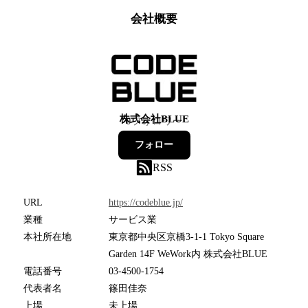
会社概要
株式会社BLUE
0
フォロワー
フォロー
RSS
URL
https://codeblue.jp/
業種
サービス業
本社所在地
東京都中央区京橋3-1-1 Tokyo Square
Garden 14F WeWork内 株式会社BLUE
電話番号
03-4500-1754
代表者名
篠田佳奈
上場
未上場