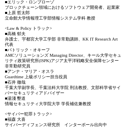
■エリック・ロンブローゾ
ブロックチェーン領域におけるソフトウェア開発者、起業家
■上原 哲太郎
立命館大学情報理工学部情報システム学科 教授
<Law & Policy トラック>
■高橋 郁夫
弁護士、宇都宮大学工学部 非常勤講師、KK IT Research Art
代表
■パトリック・オキーフ
AMCソリューションズ Managing Director、キール大学セキュ
リティ政策研究所(ISPK)アジア太平洋戦略安全保障センター
非常勤研究員
■アンナ・マリア・オスラ
Guardtime 上級ポリシー担当役員
■石井 徹哉
千葉大学副学長、千葉法科大学院 刑法教授、文部科学省サイ
バーセキュリティアドバイザー
■湯淺 墾道
情報セキュリティ大学院大学 学長補佐兼教授
<サイバー犯罪トラック>
■福森 大喜
サイバーディフェンス研究所 インターポール出向中