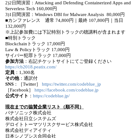
2)2日間演習：Attacking and Defending Containerized Apps and
Serverless Tech 160,000円
3)1日間演習：Windows DBI for Malware Analysis 80,000円
■カンファレンス 通常 74,800円｜最終 107,800円｜当日
132,000円
※上記参加費には下記特別トラックの聴講料が含まれます
■特別トラック
Blockchainトラック 17,000円
Law & Policyトラック 17,000円
サイバー犯罪トラック 17,000円
参加方法
：右記チケットサイトにてご登録ください
https://cb2018.peatix.com/
定員
：1,300名
その他
：通訳付
SNS
：［Twitter］
https://twitter.com/codeblue_jp
［Facebook］
https://facebook.com/codeblue.jp
公式サイト
：
https://codeblue.jp/
現在までの協賛企業リスト（順不同）
パナソニック株式会社
株式会社日立システムズ
デロイトトーマツリスクサービス株式会社
株式会社ディアイティ
日本シノプシス合同会社