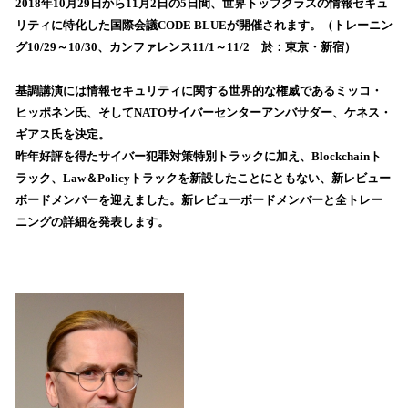
！
2018年10月29日から11月2日の5日間、世界トップクラスの情報セキュ
数
リティに特化した国際会議CODE BLUEが開催されます。（トレーニン
を
グ10/29～10/30、カンファレンス11/1～11/2 於：東京・新宿）
読
み
基調講演には情報セキュリティに関する世界的な権威であるミッコ・
込
ヒッポネン氏、そしてNATOサイバーセンターアンバサダー、ケネス・
み
ギアス氏を決定。
中
で
昨年好評を得たサイバー犯罪対策特別トラックに加え、Blockchainト
す
ラック、Law＆Policyトラックを新設したことにともない、新レビュー
ボードメンバーを迎えました。新レビューボードメンバーと全トレー
ニングの詳細を発表します。