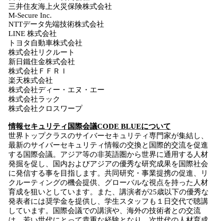
三井住友海上火災保険株式会社
M-Secure Inc.
NTTデータ先端技術株式会社
LINE 株式会社
トヨタ自動車株式会社
株式会社リクルート
新日鐵住金株式会社
株式会社ＦＦＲＩ
楽天株式会社
株式会社ディー・エヌ・エー
株式会社ラック
株式会社クロスワープ
情報セキュリティ国際会議CODE BLUEについて
世界トップクラスのサイバーセキュリティ専門家が集結し、
最新のサイバーセキュリティ情報の交換と国際的交流を促進
する国際会議。アジア等の非英語圏から世界に通用する人材
発掘を促し、国内およびアジアの優秀な研究成果を国際社会
に発信する事を目指します。共同研究・事業提携の促進、リ
クルーティングの機会提供、グローバルな視点を持った人材
育成を狙いとしています。また、講演者が25歳以下の優秀な
発表者には奨学金を提供し、学生スタッフも１日交代で聴講
しています。国際会議での講演や、海外の技術者との交流
は、若い世代にとって貴重な経験となり、次世代の人材育成