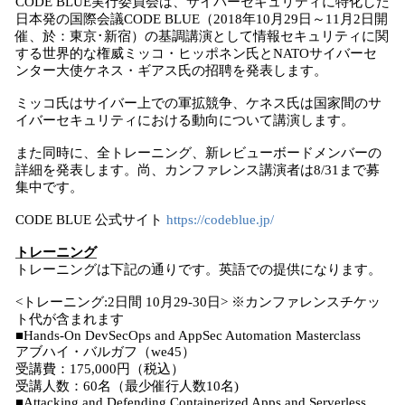
CODE BLUE実行委員会は、サイバーセキュリティに特化した
日本発の国際会議CODE BLUE（2018年10月29日～11月2日開
催、於：東京･新宿）の基調講演として情報セキュリティに関
する世界的な権威ミッコ・ヒッポネン氏とNATOサイバーセ
ンター大使ケネス・ギアス氏の招聘を発表します。
ミッコ氏はサイバー上での軍拡競争、ケネス氏は国家間のサ
イバーセキュリティにおける動向について講演します。
また同時に、全トレーニング、新レビューボードメンバーの
詳細を発表します。尚、カンファレンス講演者は8/31まで募
集中です。
CODE BLUE 公式サイト
https://codeblue.jp/
トレーニング
トレーニングは下記の通りです。英語での提供になります。
<トレーニング:2日間 10月29-30日> ※カンファレンスチケッ
ト代が含まれます
■Hands-On DevSecOps and AppSec Automation Masterclass
アブハイ・バルガフ（we45）
受講費：175,000円（税込）
受講人数：60名（最少催行人数10名)
■Attacking and Defending Containerized Apps and Serverless