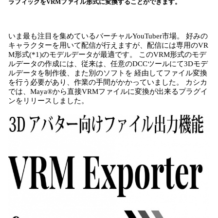
ラフィックをVRMファイル形式に変換することができます。
み
込
み
いま最も注目を集めているバーチャルYouTuber市場。 好みの
中
キャラクターを用いて配信が行えますが、配信には専用のVR
で
M形式(*1)のモデルデータが最適です。 このVRM形式のモデ
す
ルデータの作成には、従来は、任意のDCCツールにて3Dモデ
ルデータを制作後、また別のソフトを 経由してファイル変換
を行う必要があり、作業の手間がかかっていました。 カシカ
では、Maya®から直接VRMファイルに変換が出来るプラグイ
ンをリリースしました。