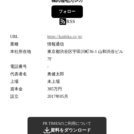
株式会社カシカ
4
フォロワー
フォロー
RSS
URL
https://kashika.co.jp/
業種
情報通信
本社所在地
東京都渋谷区宇田川町36-1 山和渋谷ビル
7F
電話番号
-
代表者名
奥健太郎
上場
未上場
資本金
385万円
設立
2017年05月
PR TIMESのご利用について
資料をダウンロード