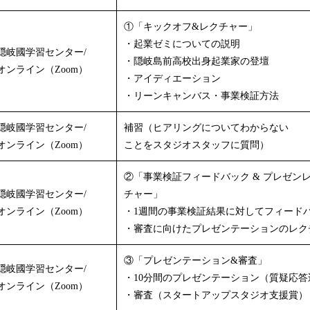
①「キックオフ&レクチャー」
・起業ゼミについての説明
隠岐國学習センター/
・隠岐島前高校出身起業家の登壇
オンライン（Zoom）
・アイディエーション
・リーンキャンバス・事業検証方法
隠岐國学習センター/
補習（ヒアリングについてわからない
​オンライン（Zoom）
ことをスタジオスタッフに質問）
②「事業検証フィードバック & プレゼン
隠岐國学習センター/
チャー」
​オンライン（Zoom）
・1週間の事業検証結果に対してフィード
・審査に向けたプレゼンテーションのレク
③「プレゼンテーション&審査」
隠岐國学習センター/
・10分間のプレゼンテーション（質疑応答
オンライン（Zoom）
・審査（スタートアップスタジオ支援賞）