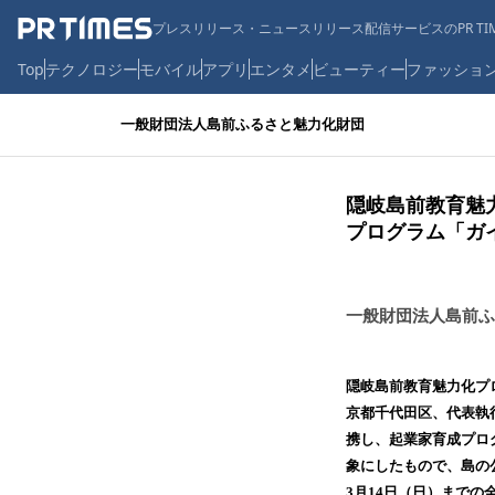
プレスリリース・ニュースリリース配信サービスのPR TIM
Top
テクノロジー
モバイル
アプリ
エンタメ
ビューティー
ファッショ
一般財団法人島前ふるさと魅力化財団
隠岐島前教育魅
プログラム「ガ
一般財団法人島前ふ
隠岐島前教育魅力化プ
京都千代田区、代表執
携し、起業家育成プロ
象にしたもので、島の
3月14日（日）までの