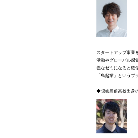
スタートアップ事業
活動やグローバル感
義なゼミになると確
「島起業」というブ
◆
隠岐島前高校出身