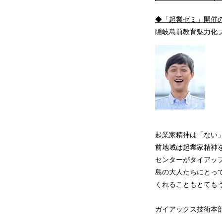
◆「起業ゼミ」開催
隠岐島前教育魅力化プ
起業家精神は「ない
前地域は起業家精神
センターがタイアッ
島の大人たちにとっ
くれることもとても
ガイアックス技術本部