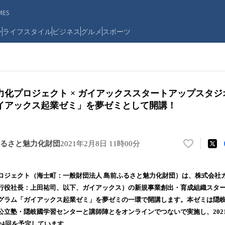
ES
ン
ライフスタイル
ビジネス
グルメ
スポーツ
力化プロジェクト × ガイアックススタートアップスタ
イアックス起業ゼミ」を夢ゼミとして開講！
るさと魅力化財団
2021年2月8日 11時00分
い
い
ね
ロジェクト（海士町：一般財団法人 島前ふるさと魅力化財団）は、株式会社
！
行役社長：上田祐司、以下、ガイアックス）の新規事業創出・育成組織スタ
数
グラム「ガイアックス起業ゼミ」を夢ゼミの一環で開講します。本ゼミは隠
を
読
公立塾・隠岐國学習センターと講師陣とをオンラインでつないで実施し、2021
み
全4回を予定しています。