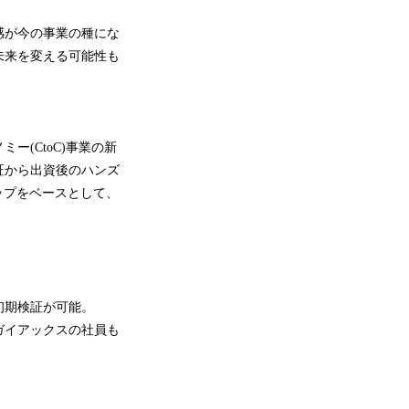
感が今の事業の種にな
未来を変える可能性も
(CtoC)事業の新
証から出資後のハンズ
アップをベースとして、
初期検証が可能。
ガイアックスの社員も