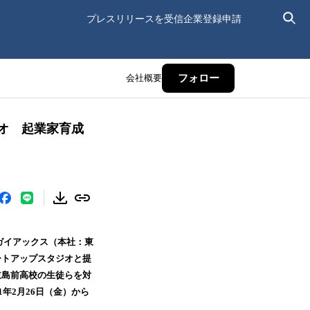
プレスリリースを受信
企業登録申請
会社概要
フォロー
ジオ 起業家育成
ガイアックス（本社：東
ートアップスタジオと提
岐島前高校の生徒らを対
年2月26日（金）から