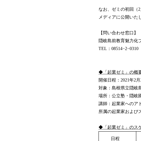
なお、ゼミの初回（2
メディアに公開いた
【問い合わせ窓口】
隠岐島前教育魅力化
TEL：08514−2−031
◆
「起業ゼミ」の概
開催日程：2021年2
対象：島根県立隠岐島
場所：公立塾・隠岐國
講師：起業家へのア
所属の起業家および
◆
「起業ゼミ」のスケ
日程