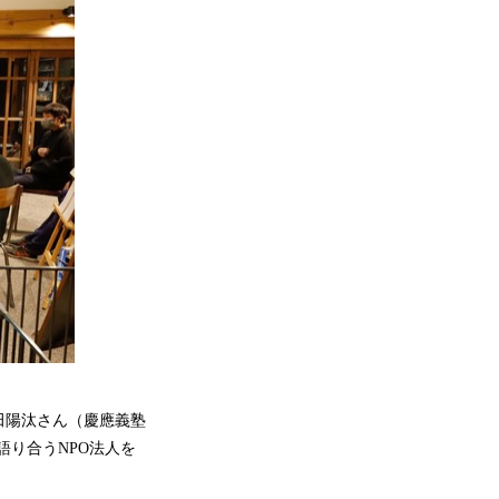
田陽汰さん（慶應義塾
語り合うNPO法人を