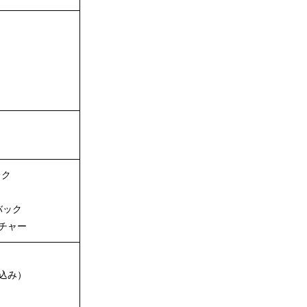
レク
バック
チャー
込み）