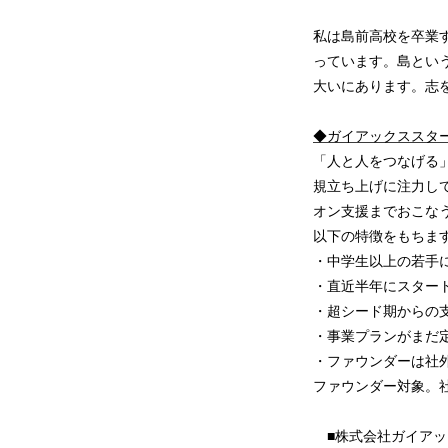
私は島前高校を卒業
っています。島とい
大いにあります。志
◆
ガイアックススタ
「人と人をつなげる」
規立ち上げに注力し
オン支援までおこなう組
以下の特徴をもちま
・中学生以上の若手
・直近半年にスター
・超シード期からの
・事業プランがまだ
・ファウンダーは社
ファウンダー対象。
■株式会社ガイアッ