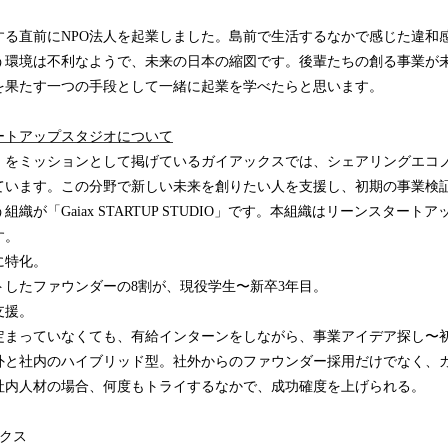
する直前にNPO法人を起業しました。島前で生活するなかで感じた違和
う環境は不利なようで、未来の日本の縮図です。後輩たちの創る事業が
を果たす一つの手段として一緒に起業を学べたらと思います。
ートアップスタジオについて
をミッションとして掲げているガイアックスでは、シェアリングエコノミー
ています。この分野で新しい未来を創りたい人を支援し、初期の事業検
織が「Gaiax STARTUP STUDIO」です。本組織はリーンスタート
す。
に特化。
トしたファウンダーの8割が、現役学生〜新卒3年目。
支援。
定まっていなくても、有給インターンをしながら、事業アイデア探し〜
外と社内のハイブリッド型。社外からのファウンダー採用だけでなく、
社内人材の場合、何度もトライするなかで、成功確度を上げられる。
クス