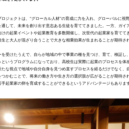
込
み
中
プロジェクトは、“グローカル人材”の育成に力を入れ、グローバルに視
で
を通して、未来を創り出す意志ある生徒を育ててきました。一方、ガイ
す
向けの起業イベントや起業教育を多数開催し、次世代の起業家を育てて
校生と大人が混ざり合うことで大きな相乗効果が生まれることが期待さ
ーを受けたうえで、自らが地域の中で事業の種を見つけ、育て、検証し
うというプログラムになっており、高校生は実際に起業のプロセスを体
新たな視点で地域や自分自身を見つめ直すプロセスを経るだけでなく、
をつかむことで、将来の働き方や生き方の選択肢が広がることが期待さ
若手起業家の卵を育成することができるというアドバンテージもありま