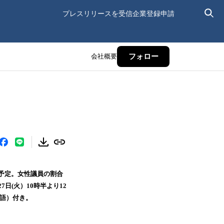
プレスリリースを受信
企業登録申請
会社概要
フォロー
日予定。女性議員の割合
(火）10時半より12
本語）付き。