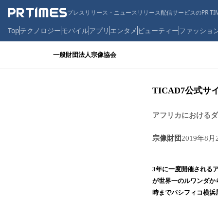
プレスリリース・ニュースリリース配信サービスのPR TIM
Top
テクノロジー
モバイル
アプリ
エンタメ
ビューティー
ファッショ
一般財団法人宗像協会
TICAD7公式
アフリカにおけるダ
宗像財団
2019年8月
3年に一度開催されるア
が世界一のルワンダから
時までパシフィコ横浜