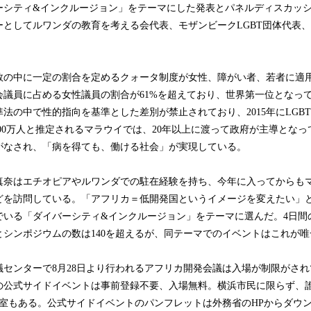
ーシティ&インクルージョン」をテーマにした発表とパネルディスカッ
としてルワンダの教育を考える会代表、モザンビークLGBT団体代表、Ox
数の中に一定の割合を定めるクォータ制度が女性、障がい者、若者に適
会議員に占める女性議員の割合が61%を超えており、世界第一位となっ
基準法の中で性的指向を基準とした差別が禁止されており、2015年にLGB
100万人と推定されるマラウイでは、20年以上に渡って政府が主導とな
がなされ、「病を得ても、働ける社会」が実現している。
真奈はエチオピアやルワンダでの駐在経験を持ち、今年に入ってからも
どを訪問している。「アフリカ＝低開発国というイメージを変えたい」
でいる「ダイバーシティ&インクルージョン」をテーマに選んだ。4日間
とシンポジウムの数は140を超えるが、同テーマでのイベントはこれが
議センターで8月28日より行われるアフリカ開発会議は入場が制限がさ
の公式サイドイベントは事前登録不要、入場無料。横浜市民に限らず、
乳室もある。公式サイドイベントのパンフレットは外務省のHPからダウ