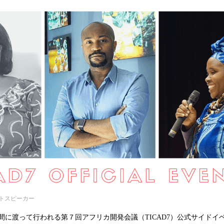
込
み
中
で
す
トスピーカー
4日間に渡って行われる第７回アフリカ開発会議（TICAD7）公式サイド