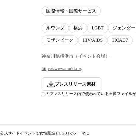
国際情報・国際サービス
ルワンダ
横浜
LGBT
ジェンダー
モザンビーク
HIV/AIDS
TICAD7
神奈川県
横浜市
（
イベント会場
）
https://www.mnkt.org
プレスリリース素材
このプレスリリース内で使われている画像ファイル
D7公式サイドイベントで女性躍進とLGBTがテーマに