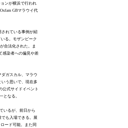
ションが横浜で行われ
fam GBマラウイ代
用されている事例が紹
ている。モザンビーク
Tが合法化された。ま
って感染者への偏見や差
マダガスカル、マラウ
という思いで、現在多
の公式サイドイベント
唯一となる。
れているが、前日から
誰でも入場できる。展
ンロード可能。また同