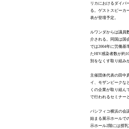
リカにおけるダイバ
る。ゲストスピーカー
表が登壇予定。
ルワンダからは議員
介される。同国は国
では2004年に労働
たHIV感染者数が約
別をなくす取り組み
主催団体代表の田中
イ、モザンビークな
くの企業が取り組ん
で行われるセミナー
パシフィコ横浜の会
始まる展示ホールで
示ホール2階には授