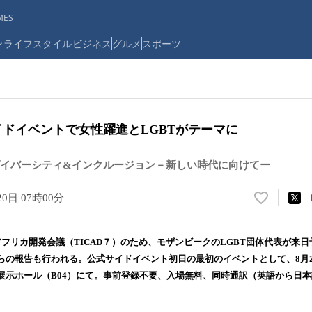
ES
ン
ライフスタイル
ビジネス
グルメ
スポーツ
サイドイベントで女性躍進とLGBTがテーマに
イバーシティ&インクルージョン－新しい時代に向けてー
20日 07時00分
い
い
ね
フリカ開発会議（TICAD７）のため、モザンビークのLGBT団体代表が来
！
の報告も行われる。公式サイドイベント初日の最初のイベントとして、8月27日
数
展示ホール（B04）にて。事前登録不要、入場無料、同時通訳（英語から日
を
読
み