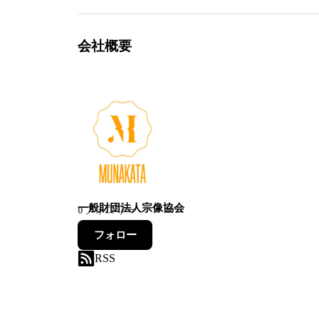
会社概要
一般財団法人宗像協会
0
フォロワー
フォロー
RSS