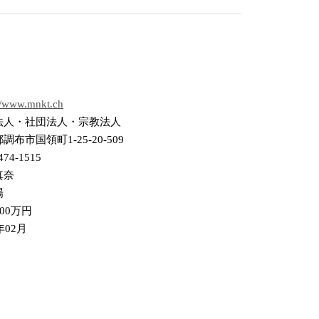
://www.mnkt.ch
法人・社団法人・宗教法人
調布市国領町1-25-20-509
474-1515
真奈
場
000万円
年02月