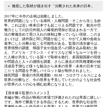
徹底した取材が描き出す「分断された未来の日本」
2017年に今作の企画は始動しました。
世界的問題になっている移民・人種問題・そこから生じる紛
争。これは近い将来日本でも起こりえる問題です。観光や労
働力としての訪日外国人の爆発的増加が見込まれる一方で、
法の整備含めて受け入れの体制は整っていない現状。このま
まいけば、諸外国と同じ問題が起こり、やがて人種や血統を
基準にした分断が起こる可能性がある。監督の清水健斗は、
世界情勢の調査、帰国子女や混血児への聞き込み取材に加
え、アメリカ・フランス・イギリスなど様々なルーツを持っ
た人種が共生している国々で取材を敢行。多国籍国家の現状
や問題点と人々の感情を調査、さらに過去の市民権運動や経
済成長予測など様々な観点から未来の世界・未来の日本で起
こりうる問題を予測しパイロット版が制作されました。
移民問題・香港の市民権運動・BLM・コロナウィルスによる
世界の分断など、今の世界を予見していたかのような社会性
が世界の人々の心を掴む結果になりました。
【清水健斗監督のコメント】
本編が無い作品が映画の本場で評価されたのは率直に嬉しい
です。海外で勝負できる作品にするため、世界的な社会性・
普遍性を持った作品作りを意識しました。世界では移民問