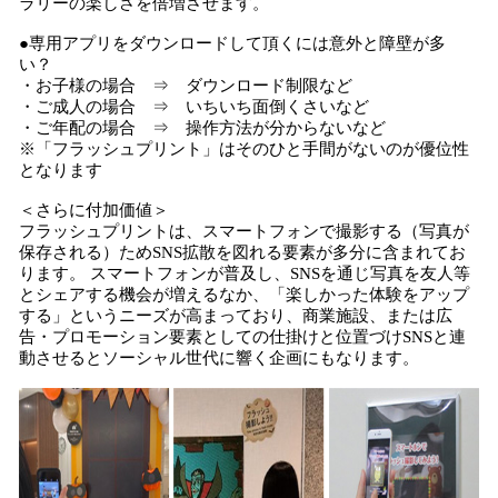
ラリーの楽しさを倍増させます。
●専用アプリをダウンロードして頂くには意外と障壁が多
い？
・お子様の場合 ⇒ ダウンロード制限など
・ご成人の場合 ⇒ いちいち面倒くさいなど
・ご年配の場合 ⇒ 操作方法が分からないなど
※「フラッシュプリント」はそのひと手間がないのが優位性
となります
＜さらに付加価値＞
フラッシュプリントは、スマートフォンで撮影する（写真が
保存される）ためSNS拡散を図れる要素が多分に含まれてお
ります。 スマートフォンが普及し、SNSを通じ写真を友人等
とシェアする機会が増えるなか、「楽しかった体験をアップ
する」というニーズが高まっており、商業施設、または広
告・プロモーション要素としての仕掛けと位置づけSNSと連
動させるとソーシャル世代に響く企画にもなります。