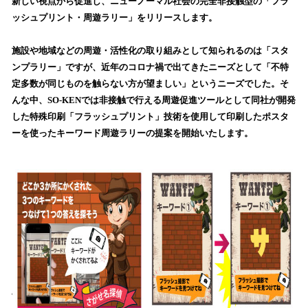
新しい視点から促進し、ニューノーマル社会の完全非接触型の「フラ
読
ッシュプリント・周遊ラリー」をリリースします。
み
込
施設や地域などの周遊・活性化の取り組みとして知られるのは「スタ
み
ンプラリー」ですが、近年のコロナ禍で出てきたニーズとして「不特
中
で
定多数が同じものを触らない方が望ましい」というニーズでした。そ
す
んな中、SO-KENでは非接触で行える周遊促進ツールとして同社が開発
した特殊印刷「フラッシュプリント」技術を使用して印刷したポスタ
ーを使ったキーワード周遊ラリーの提案を開始いたします。