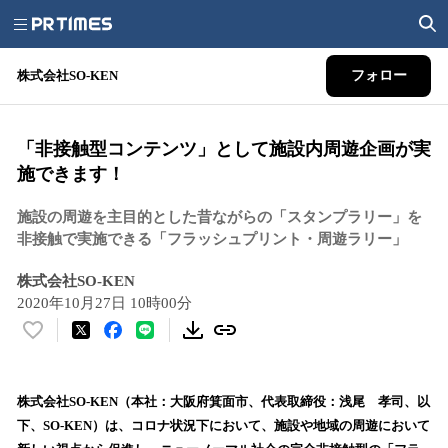
株式会社SO-KEN
フォロー
「非接触型コンテンツ」として施設内周遊企画が実
施できます！
施設の周遊を主目的とした昔ながらの「スタンプラリー」を
非接触で実施できる「フラッシュプリント・周遊ラリー」
株式会社SO-KEN
2020年10月27日 10時00分
い
い
ね
！
株式会社SO-KEN（本社：大阪府箕面市、代表取締役：浅尾 孝司、以
数
下、SO-KEN）は、コロナ状況下において、施設や地域の周遊において
を