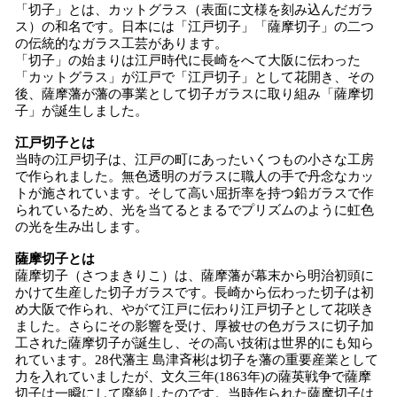
「切子」とは、カットグラス（表面に文様を刻み込んだガラ
ス）の和名です。日本には「江戸切子」「薩摩切子」の二つ
の伝統的なガラス工芸があります。
「切子」の始まりは江戸時代に長崎をへて大阪に伝わった
「カットグラス」が江戸で「江戸切子」として花開き、その
後、薩摩藩が藩の事業として切子ガラスに取り組み「薩摩切
子」が誕生しました。
江戸切子とは
当時の江戸切子は、江戸の町にあったいくつもの小さな工房
で作られました。無色透明のガラスに職人の手で丹念なカッ
トが施されています。そして高い屈折率を持つ鉛ガラスで作
られているため、光を当てるとまるでプリズムのように虹色
の光を生み出します。
薩摩切子とは
薩摩切子（さつまきりこ）は、薩摩藩が幕末から明治初頭に
かけて生産した切子ガラスです。長崎から伝わった切子は初
め大阪で作られ、やがて江戸に伝わり江戸切子として花咲き
ました。さらにその影響を受け、厚被せの色ガラスに切子加
工された薩摩切子が誕生し、その高い技術は世界的にも知ら
れています。28代藩主 島津斉彬は切子を藩の重要産業として
力を入れていましたが、文久三年(1863年)の薩英戦争で薩摩
切子は一瞬にして廃絶したのです。当時作られた薩摩切子は