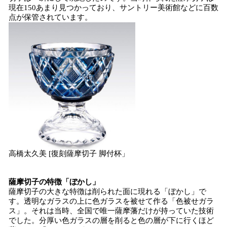
現在150あまり見つかっており、サントリー美術館などに百数
点が保管されています。
高橋太久美 [復刻薩摩切子 脚付杯」
薩摩切子の特徴「ぼかし」
薩摩切子の大きな特徴は削られた面に現れる「ぼかし」で
す。透明なガラスの上に色ガラスを被せて作る「色被せガラ
ス」。それは当時、全国で唯一薩摩藩だけが持っていた技術
でした。分厚い色ガラスの層を削ると色の層が下に行くほど