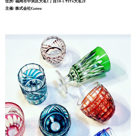
住所/ 福岡市中央区大名1丁目10-5 ｻﾘﾅｽ大名2F
み
主催/ 株式会社Gatou
込
み
中
で
す