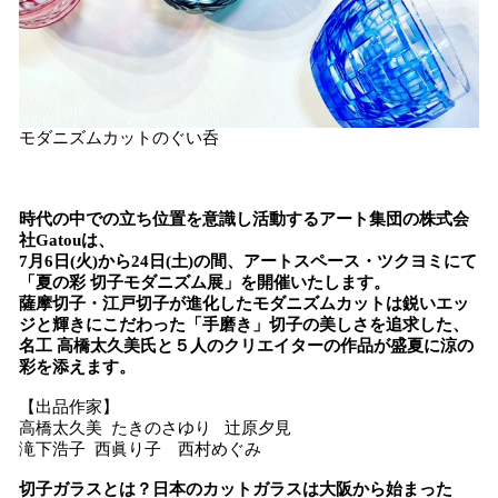
モダニズムカットのぐい呑
時代の中での立ち位置を意識し活動するアート集団の株式会
社Gatouは、
7月6日(火)から24日(土)の間、アートスペース・ツクヨミにて
「夏の彩 切子モダニズム展」を開催いたします。
薩摩切子・江戸切子が進化したモダニズムカットは鋭いエッ
ジと輝きにこだわった「手磨き」切子の美しさを追求した、
名工 高橋太久美氏と５人のクリエイターの作品が盛夏に涼の
彩を添えます。
【出品作家】
高橋太久美 たきのさゆり 辻原夕見
滝下浩子 西眞り子 西村めぐみ
切子ガラスとは？日本のカットガラスは大阪から始まった