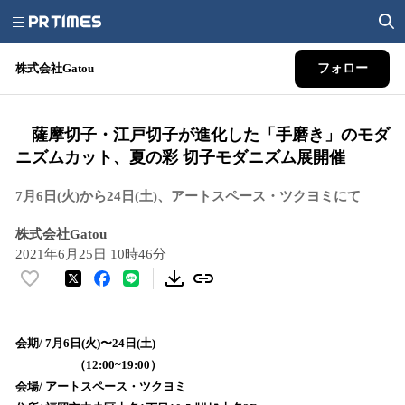
株式会社Gatou
フォロー
薩摩切子・江戸切子が進化した「手磨き」のモダ
ニズムカット、夏の彩 切子モダニズム展開催
7月6日(火)から24日(土)、アートスペース・ツクヨミにて
株式会社Gatou
2021年6月25日 10時46分
い
い
ね
！
会期/ 7月6日(火)〜24日(土)
数
（12:00~19:00）
を
会場/ アートスペース・ツクヨミ
読