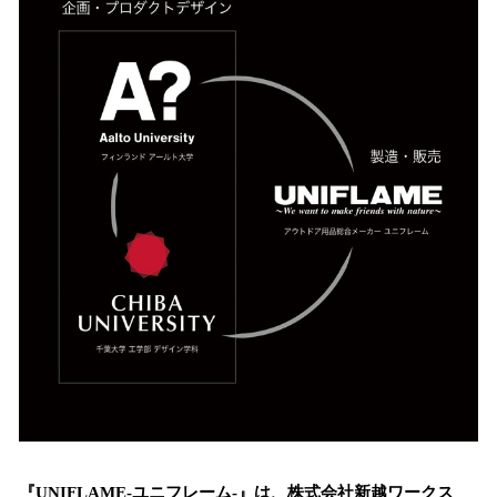
を
読
み
込
み
中
で
す
『UNIFLAME-ユニフレーム-』は、株式会社新越ワークス