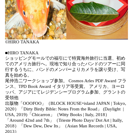
©️HIRO TANAKA
■HIRO TANAKA
ショッピングモールでの福引にて特賞海外旅行に当選、初め
てのアメリカ旅行へ。現地で知り合ったバンドのツアーに同
行するうちに、バンドのメンバーよりカメラを譲り受け、写
真を始める。
尾仲浩二ワークショップ参加。 Cosmos Arles PDF Award フラ
ンス、TPD Book Award イタリア等受賞。 アメリカ、ヨーロ
ッパ、アジアにてレジデンシープログラム参加、グラントの
受領他
出版物「OOOFOO」（BLOCK HOUSE+island JAPAN | Tokyo,
2020）「Dirty Birdy Bible: Notes From the Road」 (Daylight |
USA, 2019)「Chicarron」（Witty Books | Italy, 2018）
「Around 42nd and 7th」（Trieste Photo Days/ Dot Art | Itally,
2018）「Dew Dew, Dew Its」（Asian Man Records | USA,
2013）