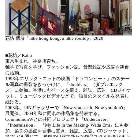
花坊 個展「little hong kong; a little rooftop」2020
■花坊／Kabo
東京生まれ、神奈川育ち。
独学で写真を学び、ファッション誌、音楽雑誌や広告を舞台
に活動。
1998年エリック・コットの映画『ドラゴンヒート』のスチー
ル写真の撮影をきっかけに、「double x」（ダブルエック
ス）に参加。香港にもベースを構え、雑誌、広告、CDジャケ
ット、ミュージックビデオなどで、独自のスタイルを発表し
続ける。
2003年、IdNギャラリーで『Now you see it, Now you don't』
展開催。2004年秋に同名の作品集を発表する。
CommunionWとの共同プロジェクト『Undercover』
『Intermission』 『My Life in the Making/ Wada Emi』にも参
加。第２の拠点を香港に置き、雑誌、広告、CDジャケット、
PVなどを通じて、独自の目線で新たな作品スタイルを築き上