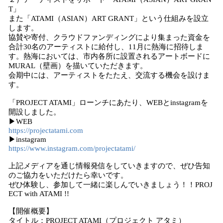
T」
また「ATAMI（ASIAN）ART GRANT」という仕組みを設立
します。
協賛や寄付、クラウドファンディングにより集まった資金を
合計30名のアーティストに給付し、11月に熱海に招待しま
す。熱海においては、市内各所に設置されるアートボードに
MURAL（壁画）を描いていただきます。
会期中には、アーティストをたたえ、交流する機会を設けま
す。
「PROJECT ATAMI」ローンチにあたり、WEBとinstagramを
開設しました。
▶WEB
https://projectatami.com
▶instagram
https://www.instagram.com/projectatami/
上記メディアを通じ情報発信をしていきますので、ぜひ告知
のご協力をいただけたら幸いです。
ぜひ体験し、参加して一緒に楽しんでいきましょう！！PROJ
ECT with ATAMI !!
【開催概要】
タイトル：PROJECT ATAMI（プロジェクト アタミ）