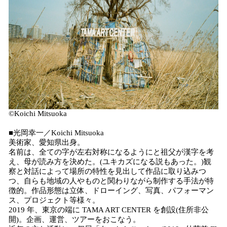
©️Koichi Mitsuoka
■光岡幸一／Koichi Mitsuoka
美術家、愛知県出身。
名前は、全ての字が左右対称になるようにと祖父が漢字を考
え、母が読み方を決めた。(ユキカズになる説もあった。)観
察と対話によって場所の特性を見出して作品に取り込みつ
つ、自らも地域の人やものと関わりながら制作する手法が特
徴的。作品形態は立体、ドローイング、写真、パフォーマン
ス、プロジェクト等様々。
2019 年、東京の端に TAMA ART CENTER を創設(住所非公
開)。企画、運営、ツアーをおこなう。