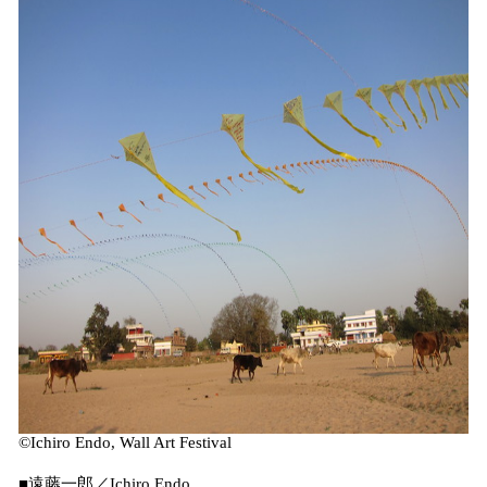
©️Ichiro Endo, Wall Art Festival
■遠藤一郎／Ichiro Endo