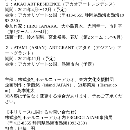
１：AKAO ART RESIDENCE（アカオアートレジデンス）
期間：2021年4月〜12月（予定）
会場：アカオリゾート公国（〒413-8555 静岡県熱海市熱海19
93-250）
参加作家：HIRO TANAKA、大小島真木、光岡幸一、市川平
（第1ターム：3〜4月）
遠藤一郎、鈴木昭男、宮北裕美、花坊（第2ターム：5〜6月）
２：ATAMI（ASIAN）ART GRANT（アタミ（アジアン）ア
ートグラント）
期間：2021年11月（予定）
会場：アカオリゾート公国、熱海市内（予定）
主催：株式会社ホテルニューアカオ、東方文化支援財団
企画制作：伊藤悠（island JAPAN）、冠那菜奈（Tiarart.co
m）、鳥本健太
※内容は予告なく変更する場合があります。予めご了承くだ
さい。
【本リリースに関するお問い合わせ】
株式会社ホテルニューアカオ内 PROJECT ATAMI事務局
（〒413-8555 静岡県熱海市熱海1993-250）
担当：伊藤、冠