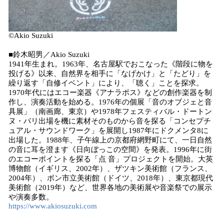
©️Akio Suzuki
■鈴木昭男／Akio Suzuki
1941年生まれ。1963年、名古屋駅でおこなった《階段に物を
投げる》以来、自然界を相手に「なげかけ」と「たどり」を
繰り返す「自修イベント」により、「聴く」ことを探求。
1970年代にはエコー楽器《アナラポス》などの創作楽器を制
作し、演奏活動を始める。1976年の個展「音のオブジェと音
具展」（南画廊、東京）や1978年フェスティバル・ドートン
ヌ・パリ出場を機に素材そのものから音を探る「コンセプチ
ュアル・サウンドワーク」を展開し1987年にドクメンタ8に
出場した。1988年、子午線上の京都府網野町にて、一日自然
の音に耳を澄ます《日向ぼっこの空間》を発表。1996年に街
のエコーポイントを探る「点 音」プロジェクトを開始。大英
博物館（イギリス、2002年）、ザツキン美術館（フランス、
2004年）、ボン市立美術館（ドイツ、2018年）、東京都現代
美術館（2019年）など、世界各地の美術展や音楽祭での展示
や演奏多数。
https://www.akiosuzuki.com