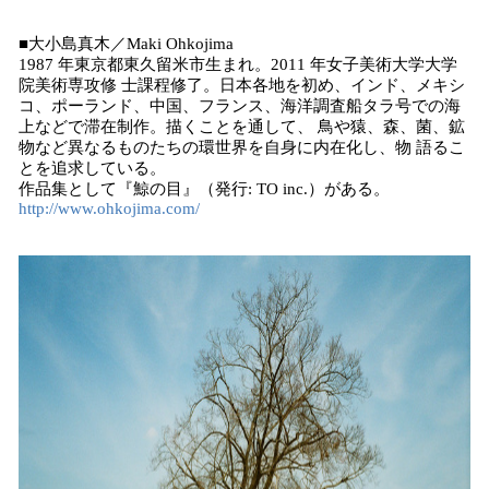
​■大小島真木／Maki Ohkojima
1987 年東京都東久留米市生まれ。2011 年女子美術大学大学
院美術専攻修 士課程修了。日本各地を初め、インド、メキシ
コ、ポーランド、中国、フランス、海洋調査船タラ号での海
上などで滞在制作。描くことを通して、 鳥や猿、森、菌、鉱
物など異なるものたちの環世界を自身に内在化し、物 語るこ
とを追求している。
作品集として『鯨の目』（発行: TO inc.）がある。
http://www.ohkojima.com/