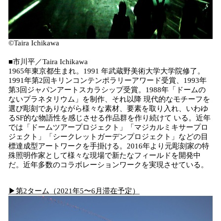
©️Taira Ichikawa
■市川平／Taira Ichikawa
1965年東京都生まれ。1991 年武蔵野美術大学大学院修了。
1991年第2回キリンコンテンポラリーアワード受賞、1993年
第3回ジャパンアートスカラシップ受賞。1988年「ドームの
ないプラネタリウム」を制作、それ以降 現代的なモチーフを
選び彫刻でありながら様々な素材、要素を取り入れ、いわゆ
るSF的な物語性を感じさせる作品群を作り続けて いる。近年
では「ドームツアープロジェクト」「マジカルミキサープロ
ジェクト」「シークレットガーデンプロジェクト」などの目
標達成型アートワークを手掛ける。2016年より元彫刻家の特
殊照明作家として様々な現場で新たなフィールドを開発中
だ。近年多数のコラボレーションワークを実現させている。
▶︎第2ターム（2021年5〜6月滞在予定）