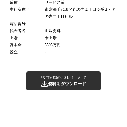
業種
サービス業
本社所在地
東京都千代田区丸の内２丁目５番１号丸
の内二丁目ビル
電話番号
-
代表者名
山﨑勇輝
上場
未上場
資本金
5505万円
設立
-
PR TIMESのご利用について
資料をダウンロード