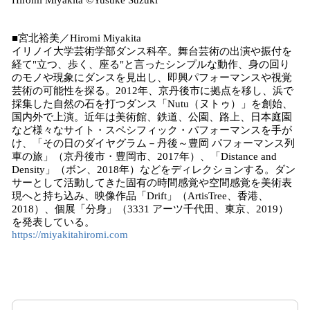
Hiromi Miyakita ©️Yusuke Suzuki
■宮北裕美／Hiromi Miyakita
イリノイ大学芸術学部ダンス科卒。舞台芸術の出演や振付を
経て"立つ、歩く、座る"と言ったシンプルな動作、身の回り
のモノや現象にダンスを見出し、即興パフォーマンスや視覚
芸術の可能性を探る。2012年、京丹後市に拠点を移し、浜で
採集した自然の石を打つダンス「Nutu（ヌトゥ）」を創始、
国内外で上演。近年は美術館、鉄道、公園、路上、日本庭園
など様々なサイト・スペシフィック・パフォーマンスを手が
け、「その日のダイヤグラム－丹後～豊岡 パフォーマンス列
車の旅」（京丹後市・豊岡市、2017年）、「Distance and
Density」（ボン、2018年）などをディレクションする。ダン
サーとして活動してきた固有の時間感覚や空間感覚を美術表
現へと持ち込み、映像作品「Drift」（ArtisTree、香港、
2018）、個展「分身」（3331 アーツ千代田、東京、2019）
を発表している。
https://miyakitahiromi.com