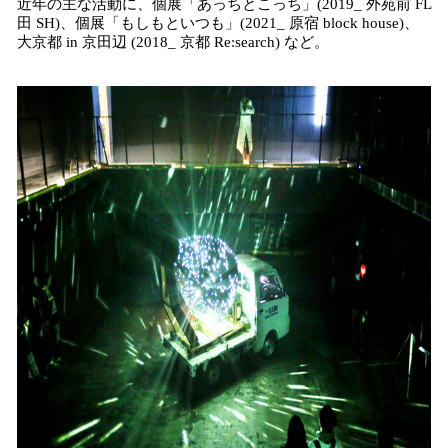
近年の主な活動に、個展「あっちとこっち」(2019_ 外苑前 FL
田 SH)、個展「もしもといつも」(2021_ 原宿 block house)、
大京都 in 京田辺 (2018_ 京都 Re:search) など。