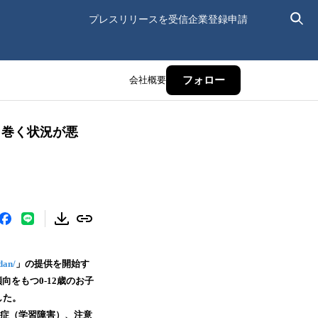
プレスリリースを受信
企業登録申請
会社概要
フォロー
り巻く状況が悪
odan/
」の提供を開始す
向をもつ0-12歳のお子
した。
習症（学習障害）、注意