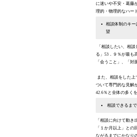
に迷いや不安・葛藤が
理的・物理的なハー
相談体制のキー
望
「相談したい、相談
る」53．９％が最も
「会うこと」、「対
また、相談をした上で
ついて専門的な見解
42.6％と全体の多
相談できるまでの
「相談に向けて動き
「１か月以上」との回
ながるまでにかなり