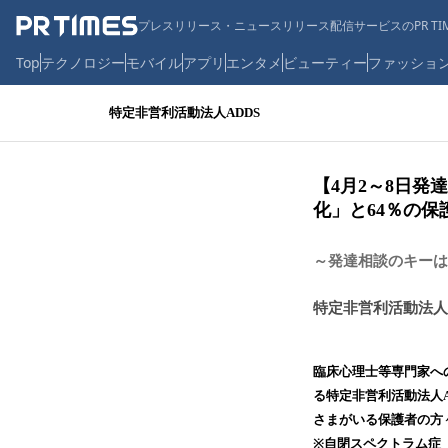
プレスリリース・ニュースリリース配信サービスのPR TIM
Top
テクノロジー
モバイル
アプリ
エンタメ
ビューティー
ファッショ
特定非営利活動法人ADDS
【4月2～8日
化」と64％の保
～発達相談のキーは
特定非営利活動法人
臨床心理士等専門家への
る特定非営利活動法人A
さまがいる保護者の方
※自閉スペクトラム症