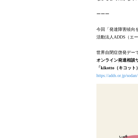
ーーー
今回「発達障害傾向
活動法人ADDS（エ
世界自閉症啓発デーであ
オンライン発達相談
「kikotto（キコ
https://adds.or.jp/sodan/