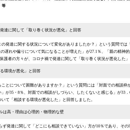
み
）等
込
み
中
で
の発達に関して「取り巻く状況が悪化」と回答
す
まの発達に関する状況について変化がありましたか？」という質問では
発達の遅れや偏りについて気になることが増えた」が27.1％、「親の精神
.2％の保護者の方々が、コロナ禍で発達に関して「取り巻く状況が悪化した
する環境が悪化」と回答
ることについて困難がありますか？」という質問には「対面での相談枠
」が35・8％、対面での相談がしづらい、したくないと感じる」が33．6
ついて「相談する環境が悪化した」と回答しました。
ルは高・理由は心理的・物理的な壁
らず発達に関して「どこにも相談できていない」方が10％であり、その