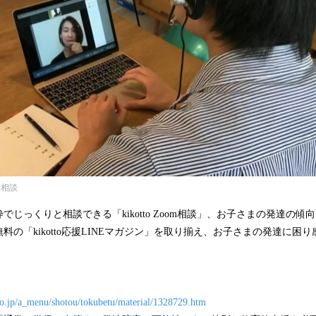
ン相談
枠でじっくりと相談できる「kikotto Zoom相談」、お子さまの発達の
料の「kikotto応援LINEマガジン」を取り揃え、お子さまの発達に困
o.jp/a_menu/shotou/tokubetu/material/1328729.htm