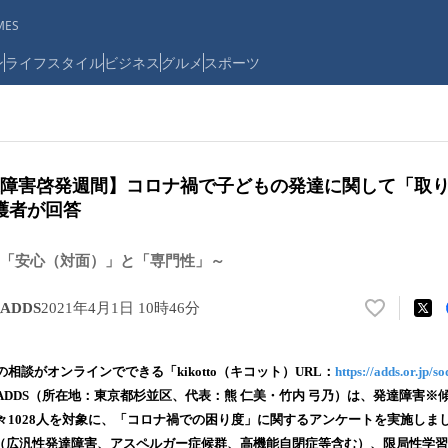
ES
ン
ライフスタイル
ビジネス
グルメ
スポーツ
発達障害啓発週間】コロナ禍で子どもの発達に関して「取
護者が回答
「安心（対面）」と「専門性」～
ADDS
2021年4月1日 10時46分
い
い
ね
相談がオンラインでできる「kikotto（キコット）URL：
https://adds.or.jp/s
！
DDS（所在地：東京都杉並区、代表：熊 仁美・竹内 弓乃）は、発達障害※傾
数
々1028人を対象に、「コロナ禍での困り度」に関するアンケートを実施しま
を
読
（広汎性発達障害、アスペルガー症候群、高機能自閉症等含む）、限局性学