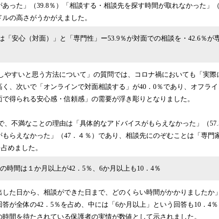
あった」（39.8％）「相談する・相談先を探す時間が取れなかった」（2
ドルの高さがうかがえました。
は「安心（対面）」と「専門性」ー53.9％が対面での相談を・42.6％
しやすいと思う方法について」の質問では、コロナ禍においても「実際
高く、次いで「オンラインで対面相談する」が40．0％であり、オフラ
面で得られる安心感・信頼感」の需要が浮き彫りとなりました。
、不満なことの理由は「具体的なアドバイスがもらえなかった」（57.
がもらえなかった」（47．４％）であり、相談先にのぞむことは「専門
くを占めました。
時間は１か月以上が42．5％、6か月以上も10．4％
出した日から、相談ができた日まで、どのくらい時間がかかりましたか
答が全体の42．5％を占め、中には「6か月以上」という回答も10．4
の時間を待たされている保護者の実情が数値として示されました。