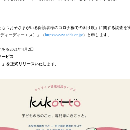
をもつお子さまがいる保護者様のコロナ禍での困り度」に関する調査を
ーディーディーエス）』（
https://www.adds.or.jp/
）と申します。
る2021年4月2日
サービス
ット）」を正式リリースいたします。