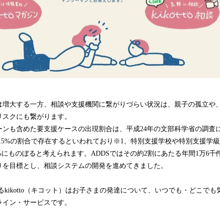
は増大する一方、相談や支援機関に繋がりづらい状況は、親子の孤立や
リスクにも繋がります。
ーンも含めた要支援ケースの出現割合は、平成24年の文部科学省の調査
.5%の割合で存在するといわれており※1、特別支援学校や特別支援学
%にものぼると考えられます。ADDSではその約2割にあたる年間1万6千件
りを目標とし、相談システムの開発を進めてきました。
kikotto（キコット）はお子さまの発達について、いつでも・どこで
ライン・サービスです。