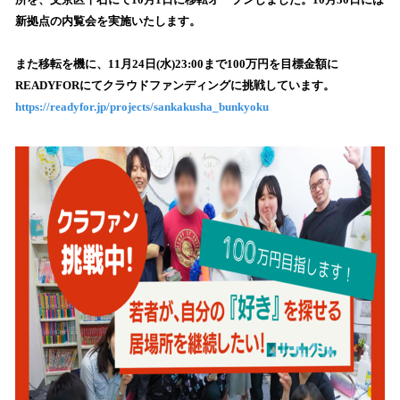
を
新拠点の内覧会を実施いたします。
読
み
また移転を機に、11月24日(水)23:00まで100万円を目標金額に
込
READYFORにてクラウドファンディングに挑戦しています。
み
https://readyfor.jp/projects/sankakusha_bunkyoku
中
で
す