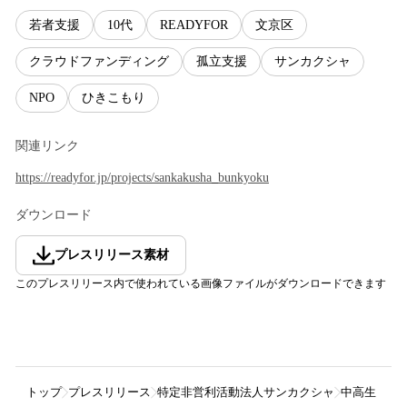
若者支援
10代
READYFOR
文京区
クラウドファンディング
孤立支援
サンカクシャ
NPO
ひきこもり
関連リンク
https://readyfor.jp/projects/sankakusha_bunkyoku
ダウンロード
プレスリリース素材
このプレスリリース内で使われている画像ファイルがダウンロードできます
トップ
プレスリリース
特定非営利活動法人サンカクシャ
中高生・若