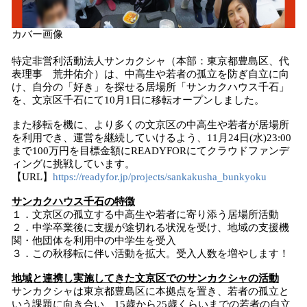
カバー画像
特定非営利活動法人サンカクシャ（本部：東京都豊島区、代
表理事 荒井佑介）は、中高生や若者の孤立を防ぎ自立に向
け、自分の「好き」を探せる居場所「サンカクハウス千石」
を、文京区千石にて10月1日に移転オープンしました。
また移転を機に、より多くの文京区の中高生や若者が居場所
を利用でき、運営を継続していけるよう、11月24日(水)23:00
まで100万円を目標金額にREADYFORにてクラウドファンデ
ィングに挑戦しています。
【URL】
https://readyfor.jp/projects/sankakusha_bunkyoku
サンカクハウス千石の特徴
１．文京区の孤立する中高生や若者に寄り添う居場所活動
２．中学卒業後に支援が途切れる状況を受け、地域の支援機
関・他団体を利用中の中学生を受入
３．この秋移転に伴い活動を拡大。受入人数を増やします！
地域と連携し実施してきた
文京区でのサンカクシャ
の活動
サンカクシャは東京都豊島区に本拠点を置き、若者の孤立と
いう課題に向き合い、15歳から25歳くらいまでの若者の自立