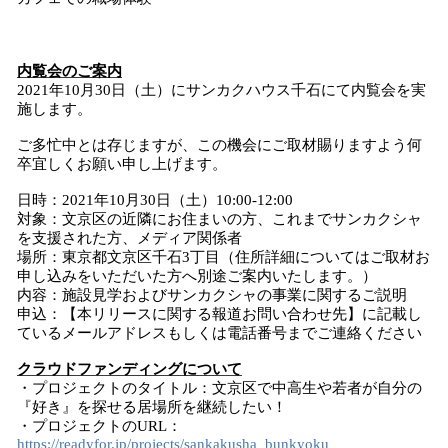
内覧会のご案内
2021年10月30日（土）にサンカクハウス千石にて内覧会を実
施します。
ご多忙中とは存じますが、この機会にご取材賜りますよう何
卒宜しくお願い申し上げます。
日時：2021年10月30日（土）10:00-12:00
対象：文京区の近隣にお住まいの方、これまでサンカクシャ
を支援された方、メディア関係者
場所：東京都文京区千石3丁目（住所詳細についてはご取材お
申し込みをいただいた方へ別途ご案内いたします。）
内容：施設見学およびサンカクシャの事業に関するご説明
申込：【本リリースに関する報道お問い合わせ先】に記載し
ているメールアドレスもしくは電話番号までご連絡ください
クラウドファンディングについて
・プロジェクトのタイトル：文京区で中高生や若者が自分の
『好き』を探せる居場所を継続したい！
・プロジェクトのURL：
https://readyfor.jp/projects/sankakusha_bunkyoku