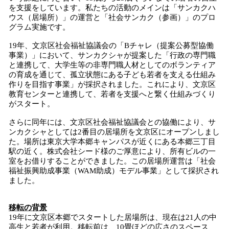
を支援をしています。私たちの活動のメインは「サンカクハ
ウス（居場所）」の運営と「社会サンカク（参画）」のプロ
グラム実施です。
19年、文京区社会福祉協議会の「Bチャレ（提案公募型協働
事業）」において、サンカクシャが提案した「行政の専門職
と連携して、大学生等の非専門職人材としてのボランティア
の育成を通じて、孤立状態にある子ども若者を支える仕組み
作りを目指す事業」が採択されました。これにより、文京区
教育センターと連携して、若者を支援へと繋く仕組みづくり
がスタート。
さらに同年には、文京区社会福祉協議会との協働により、サ
ンカクシャとしては2番目の居場所を文京区にオープンしまし
た。場所は東京大学本郷キャンパスが近くにある本郷三丁目
駅の近く。株式会社シード様のご厚意により、所有ビルの一
室をお借りすることができました。この居場所運営は「社会
福祉振興助成事業（WAM助成）モデル事業」として採択され
ました。
移転の背景
19年に文京区本郷でスタートした居場所は、現在は21人の中
高生と若者が利用。移転前は、10畳ほどの広さのスペース