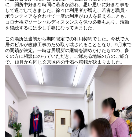
に、開所中好きな時間に若者が訪れ、思い思いに好きな事を
して過ごしてきました。徐々に利用者が増え、若者と職員・
ボランティアを合わせて一度の利用が10人を超えることも。
コロナ禍でソーシャルディスタンスを保つ必要もあり、活動
を継続するには少し手狭になってきました。
この場所は当初から期間限定での利用契約でした。今秋で入
居のビルが改修工事のため取り壊されることとなり、9月末で
の閉鎖が決定。一時は居場所の継続を諦めかけたものの、多
くの方に相談にのっていただき、ご縁ある地域の方のご紹介
で、10月から同じ文京区内の千石へ移転が決まりました。