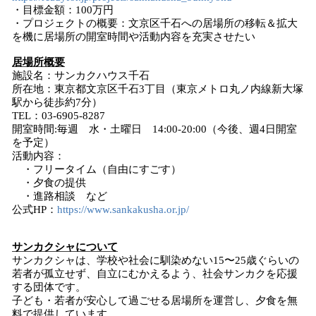
・目標金額：100万円
・プロジェクトの概要：文京区千石への居場所の移転＆拡大
を機に居場所の開室時間や活動内容を充実させたい
居場所概要
施設名：サンカクハウス千石
所在地：東京都文京区千石3丁目（東京メトロ丸ノ内線新大塚
駅から徒歩約7分）
TEL：03-6905-8287
開室時間:毎週 水・土曜日 14:00-20:00（今後、週4日開室
を予定）
活動内容：
・フリータイム（自由にすごす）
・夕食の提供
・進路相談 など
公式HP：
https://www.sankakusha.or.jp/
サンカクシャについて
サンカクシャは、学校や社会に馴染めない15〜25歳ぐらいの
若者が孤立せず、自立にむかえるよう、社会サンカクを応援
する団体です。
子ども・若者が安心して過ごせる居場所を運営し、夕食を無
料で提供しています。