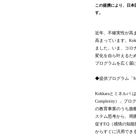
この提携により、日本
す。
近年、不確実性が高
高まっています。Ko
ました。いま、コロ
変化を自ら叶えるた
プログラムを広く届
◆提供プログラム「Mana
Kokkaraとミネル
Complexity
の教育事業のうち旗
ステム思考から、周
促すEQ（感情の知
からすぐに汎用でき