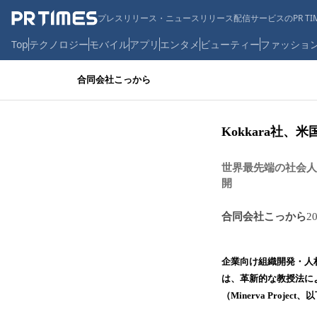
プレスリリース・ニュースリリース配信サービスのPR TIM
Top
テクノロジー
モバイル
アプリ
エンタメ
ビューティー
ファッショ
合同会社こっから
Kokkara社
世界最先端の社会人向
開
合同会社こっから
2
企業向け組織開発・人
は、革新的な教授法に
（Minerva Pro