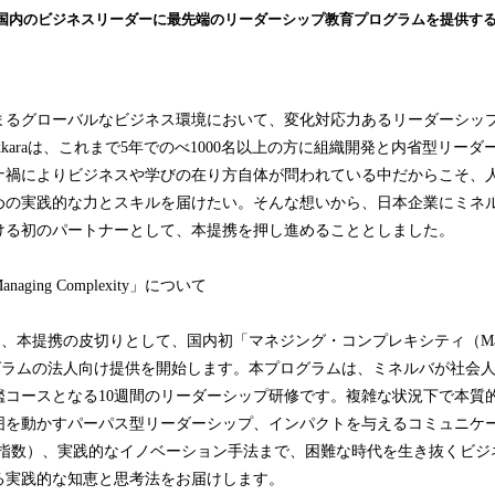
み
国内のビジネスリーダーに最先端のリーダーシップ教育プログラムを提供す
込
み
中
で
まるグローバルなビジネス環境において、変化対応力あるリーダーシッ
す
kkaraは、これまで5年でのべ1000名以上の方に組織開発と内省型リー
ナ禍によりビジネスや学びの在り方自体が問われている中だからこそ、
めの実践的な力とスキルを届けたい。そんな想いから、日本企業にミネ
ける初のパートナーとして、本提携を押し進めることとしました。
ging Complexity」について
バ は、本提携の皮切りとして、国内初「マネジング・コンプレキシティ（Mana
）」プログラムの法人向け提供を開始します。本プログラムは、ミネルバが社
艦コースとなる10週間のリーダーシップ研修です。複雑な状況下で本質
囲を動かすパーパス型リーダーシップ、インパクトを与えるコミュニケ
能指数）、実践的なイノベーション手法まで、困難な時代を生き抜くビジ
る実践的な知恵と思考法をお届けします。