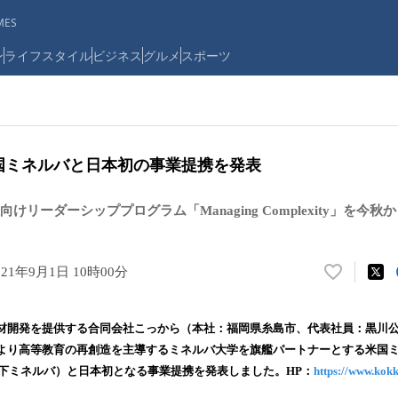
ES
ン
ライフスタイル
ビジネス
グルメ
スポーツ
、米国ミネルバと日本初の事業提携を発表
けリーダーシッププログラム「Managing Complexity」を今
021年9月1日 10時00分
い
い
ね
材開発を提供する合同会社こっから（本社：福岡県糸島市、代表社員：黒川公晴、
！
より高等教育の再創造を主導するミネルバ大学を旗艦パートナーとする米国
数
ject、以下ミネルバ）と日本初となる事業提携を発表しました。HP：
https://www.kok
を
読