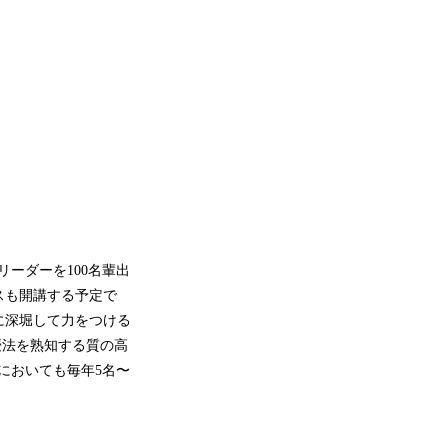
世代リーダーを100名輩出
ースも開講する予定で
さらに深堀して力をつける
教授法を熟知する質の高
成においても毎年5名〜