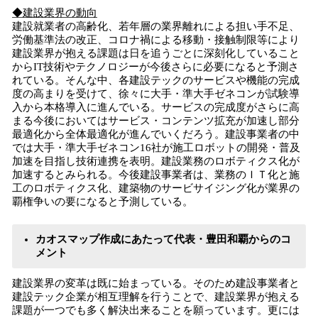
◆建設業界の動向
建設就業者の高齢化、若年層の業界離れによる担い手不足、
労働基準法の改正、コロナ禍による移動・接触制限等により
建設業界が抱える課題は日を追うごとに深刻化していること
からIT技術やテクノロジーが今後さらに必要になると予測さ
れている。そんな中、各建設テックのサービスや機能の完成
度の高まりを受けて、徐々に大手・準大手ゼネコンが試験導
入から本格導入に進んでいる。サービスの完成度がさらに高
まる今後においてはサービス・コンテンツ拡充が加速し部分
最適化から全体最適化が進んでいくだろう。建設事業者の中
では大手・準大手ゼネコン16社が施工ロボットの開発・普及
加速を目指し技術連携を表明。建設業務のロボティクス化が
加速するとみられる。今後建設事業者は、業務のＩＴ化と施
工のロボティクス化、建築物のサービサイジング化が業界の
覇権争いの要になると予測している。
カオスマップ作成にあたって代表・豊田和覇からのコ
メント
建設業界の変革は既に始まっている。そのため建設事業者と
建設テック企業が相互理解を行うことで、建設業界が抱える
課題が一つでも多く解決出来ることを願っています。更には