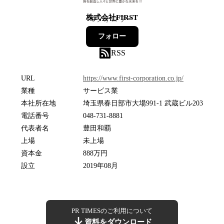
株式会社FIRST
0
フォロワー
フォロー
RSS
URL
https://www.first-corporation.co.jp/
業種
サービス業
本社所在地
埼玉県春日部市大場991-1 武蔵ビル203
電話番号
048-731-8881
代表者名
豊田和覇
上場
未上場
資本金
888万円
設立
2019年08月
PR TIMESのご利用について
資料をダウンロード