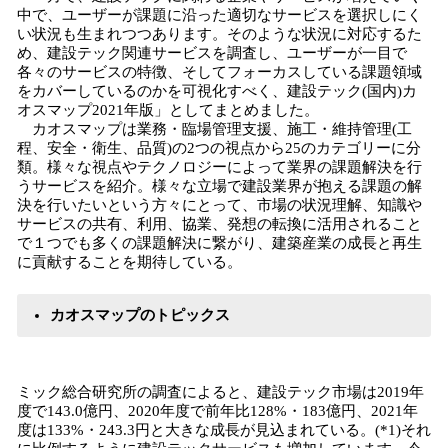
中で、ユーザーが課題に沿った適切なサービスを選択しにく
い状況も生まれつつあります。そのような状況に対応するた
め、建設テック関連サービスを調査し、ユーザーが一目で
各々のサービスの特徴、そしてフォーカスしている課題領域
をカバーしているのかを可視化すべく、建設テック(国内)カ
オスマップ2021年版」としてまとめました。
カオスマップは業務・臨場管理支援、施工・維持管理(工
程、安全・衛生、品質)の2つの視点から25のカテゴリーに分
類。様々な視点やテクノロジーによって業界の課題解決を行
うサービスを紹介。様々な立場で建設業界が抱える課題の解
決を行いたいという方々にとって、市場の状況理解、知識や
サービスの共有、利用、協業、発想の転換に活用されること
で１つでも多くの課題解決に繋がり、建築産業の成長と再生
に貢献することを期待している。
カオスマップのトピックス
ミック総合研究所の調査によると、建設テック市場は2019年
度で143.0億円、2020年度で前年比128%・183億円、2021年
度は133%・243.3円と大きな成長が見込まれている。(*1)それ