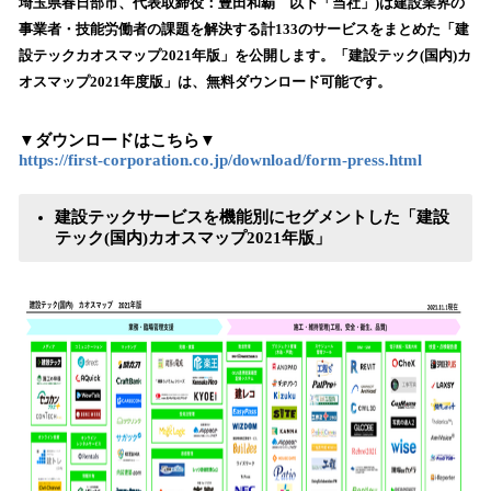
数
埼玉県春日部市、代表取締役：豊田和覇 以下「当社」)は建設業界の
を
事業者・技能労働者の課題を解決する計133のサービスをまとめた「建
読
設テックカオスマップ2021年版」を公開します。「建設テック(国内)カ
み
オスマップ2021年度版」は、無料ダウンロード可能です。
込
み
中
▼ダウンロードはこちら▼
https://first-corporation.co.jp/download/form-press.html
で
す
建設テックサービスを機能別にセグメントした「建設
テック(国内)カオスマップ2021年版」