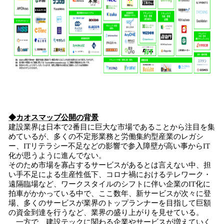
◆カオスマップ公開の背景
建設業界は日本で2番目に巨大な市場であることから注目を集
めているが、多くの不定形業務と労働集約型産業のレガシ
ー、ITリテラシー不足などの影響で参入障壁が高い事からIT
化が思うように進んでない。
そのため市場を寡占するサービスがあるとは言えない中、担
い手不足による生産性低下、コロナ禍におけるテレワーク・
遠隔臨場など、ワークスタイルのシフトに伴い企業のIT化に
拍車がかかっている中で、ここ数年、新サービスが次々に登
場、多くのサービスが業界のトップランナーを目指して巨額
の資金到達を行うなど、業界の盛り上がりを見せている。
一方で、建設テックに関わる企業やサービスが増えていく