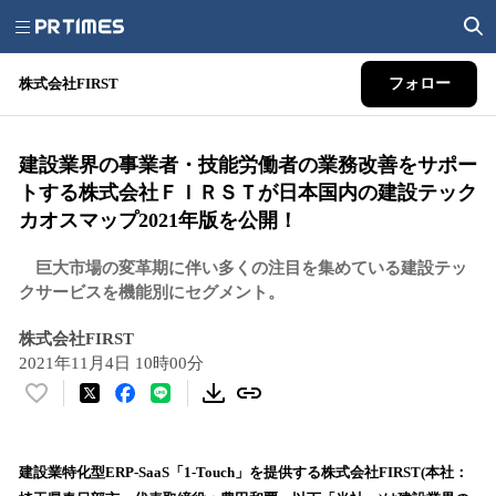
株式会社FIRST
フォロー
建設業界の事業者・技能労働者の業務改善をサポー
トする株式会社ＦＩＲＳＴが日本国内の建設テック
カオスマップ2021年版を公開！
巨大市場の変革期に伴い多くの注目を集めている建設テッ
クサービスを機能別にセグメント。
株式会社FIRST
2021年11月4日 10時00分
い
い
ね
！
建設業特化型ERP-SaaS「1-Touch」を提供する株式会社FIRST(本社：