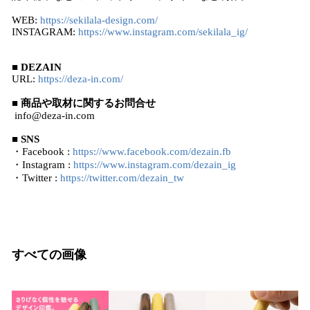
WEB:
https://sekilala-design.com/
INSTAGRAM:
https://www.instagram.com/sekilala_ig/
■
DEZAIN
URL:
https://deza-in.com/
■
商品や取材に関するお問合せ
info@deza-in.com
■
SNS
・Facebook :
https://www.facebook.com/dezain.fb
・Instagram :
https://www.instagram.com/dezain_ig
・Twitter :
https://twitter.com/dezain_tw
すべての画像