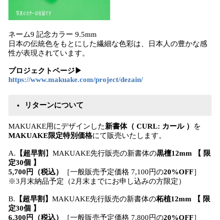
ネーム9 記念カラー 9.5mm
日本の伝統色をもとにした繊細な色彩は、日本人の豊かな感
性が表現されています。
プロジェクトページ▶
https://www.makuake.com/project/dezain/
リターンについて
MAKUAKE用にデザインした
新書体（ CURL: カール ）
を
MAKUAKE限定特別価格
にて販売いたします。
A.
【超早割
】MAKUAKE先行販売の新書体の
黒檀12mm 【 限
定30個 】
5,700円（税込）
［一般販売予定価格 7,100円の
20%OFF
］
※3月末納品予定（2月末までにお申し込みの方限定）
B.
【超早割】
MAKUAKE先行販売の新書体の
柘植12mm 【 限
定30個 】
6,300円（税込）
［一般販売予定価格 7,800円の
20%OFF
］