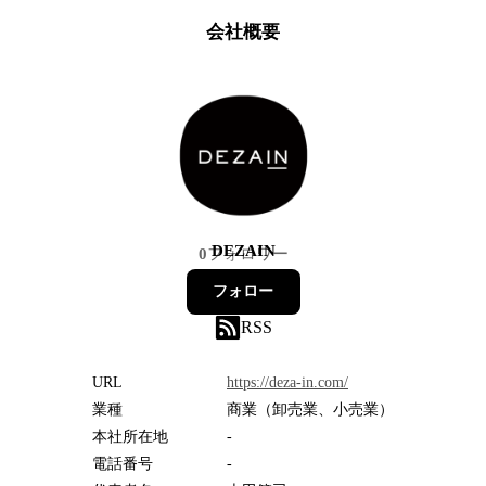
会社概要
DEZAIN
0
フォロワー
フォロー
RSS
URL
https://deza-in.com/
業種
商業（卸売業、小売業）
本社所在地
-
電話番号
-