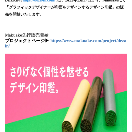
！
DEZAIN (
https://deza-in.com/
)は、2022年2月17日より、Makuakeにて
数
「グラフィックデザイナーが印面をデザインするデザイン印鑑」の販
を
売を開始いたします。
読
み
込
Makuake先行販売開始
み
プロジェクトページ▶
https://www.makuake.com/project/deza
中
in/
で
す