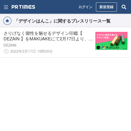
ログイン
新規登録
「デザインはんこ」に関するプレスリリース一覧
さりげなく個性を魅せるデザイン印鑑【
DEZAIN 】をMAKUAKEにて2月17日より、限
定特別価格にて先⾏販売いたします。
DEZAIN
2022年2月17日 15時30分