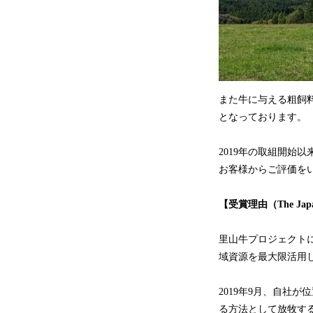
また牛に与える粗飼
となっております。
2019年の取組開始
お客様からご評価を
【
受賞理由（
The Jap
里山牛プロジェクト
域資源を最大限活用
2019年9月、自社
る方法として放牧す