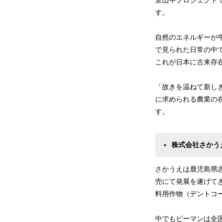
里山牛プロジェクト
す。
自然のエネルギーが
で見られた日常の中
これが日本に古来存
「故きを温ねて新し
に求められる農業の
す。
株式会社さかう
さかうえは鹿児島県志
売にて発展を遂げて
料用作物（デントコー
中でもピーマンは全