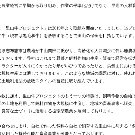
た農業経営に早期から取り組み、作業の平準化だけでなく、早期の人材
「里山牛プロジェクト」は2019年より取組を開始いたしました。当プ
に牛（現在は黒毛和牛）を放牧することで里山の保全を目指しています
島県志布志市は農地が中山間部に拡がり、高齢化や人口減少に伴い離農
しております。弊社はこれまで野菜と飼料作物の生産・販売で経営を拡
トラクターが入りにくかったり形がいびつであったりと、労働面におけ
大規模生産には適しておりません。このような地域の課題に対し、使わ
て土地利用型の放牧スタイルの畜産に取り組んでいます。
放牧に加え、里山牛プロジェクトのもう一つの特徴は、飼料作物の自給
部の土地を利用して飼料作物を大規模に生産し、地域の畜産農家へ販売
、良質な土づくりに活用する循環型農業を展開しております。
み合わせにより、自社で作った飼料を自社で飼育する里山牛に与える「
限活用した持続可能な畜産事業が可能となっております。