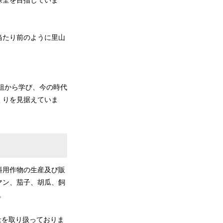
保全を目指していま
当たり前のように里山
祖から学び、今の時代
くりを見据えていま
料用作物の生産及び販
マン、茄子、胡瓜、飼
。
量を取り扱っておりま