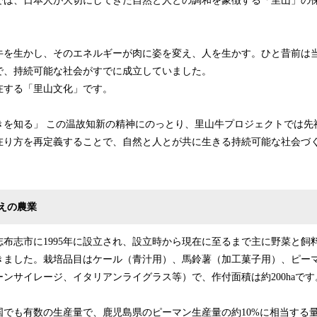
では、日本人が大切にしてきた自然と人との調和を象徴する「里山」の
牛を生かし、そのエネルギーが肉に姿を変え、人を生かす。ひと昔前は
で、持続可能な社会がすでに成立していました。
在する「里山文化」です。
きを知る」 この温故知新の精神にのっとり、里山牛プロジェクトでは先
在り方を再定義することで、自然と人とが共に生きる持続可能な社会づ
えの農業
布志市に1995年に設立され、設立時から現在に至るまで主に野菜と飼
きました。栽培品目はケール（青汁用）、馬鈴薯（加工菓子用）、ピー
ンサイレージ、イタリアンライグラス等）で、作付面積は約200haです
国でも有数の生産量で、鹿児島県のピーマン生産量の約10%に相当する