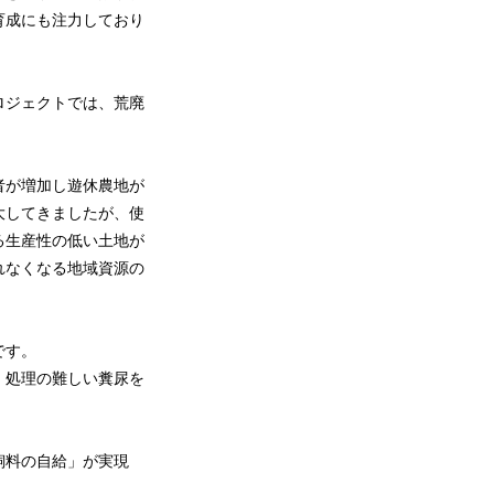
育成にも注力しており
ロジェクトでは、荒廃
。
者が増加し遊休農地が
大してきましたが、使
る生産性の低い土地が
れなくなる地域資源の
です。
、処理の難しい糞尿を
飼料の自給」が実現