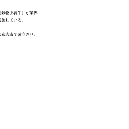
（穀物肥育牛）が業界
実施している。
志布志市で確立させ、