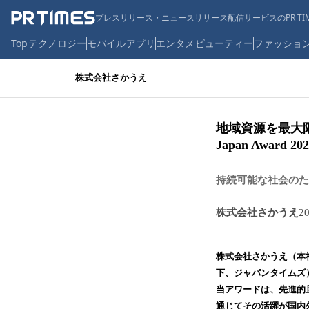
プレスリリース・ニュースリリース配信サービスのPR TIM
Top
テクノロジー
モバイル
アプリ
エンタメ
ビューティー
ファッショ
株式会社さかうえ
地域資源を最大限活用
Japan Award
持続可能な社会のため
株式会社さかうえ
2
株式会社さかうえ（本
下、ジャパンタイムズ）が主
当アワードは、先進的且
通じてその活躍が国内