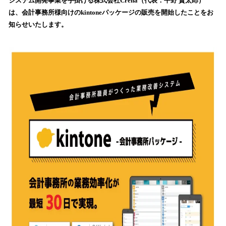
！
システム開発事業を手掛ける株式会社Crena（代表：平野 賢太郎）
数
は、会計事務所様向けのkintoneパッケージの販売を開始したことをお
を
知らせいたします。
読
み
込
み
中
で
す