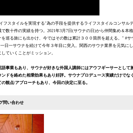
ライフスタイルを実現する"為の手段を提供するライフスタイルコンサル
で数十件の実績を持つ。2021年3月7日(サウナの日)から仲間集め＆本
ナを巡る旅にも出かけ、今ではその数は累計３００箇所を超える。" #サ
に、一日一サウナを続けて今年３年目に突入。関西のサウナ業界を元気に
にしていくことがミッション。
英語事業もあり、サウナが好きな外国人講師にはアウフギーサーとして
ウンドを絡めた相乗効果もあり好評。サウナプロデュース実績だけでな
ての観点/アプローチもあり、今回の決定に至る。
グ問い合わせ