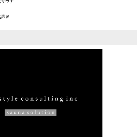
式サウナ
呂
然温泉