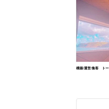
構築/運営/集客 ト