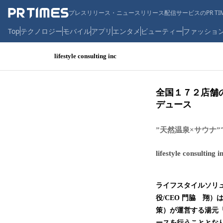
プレスリリース・ニュースリリース配信サービスのPR TIM
Top
テクノロジー
モバイル
アプリ
エンタメ
ビューティー
ファッショ
lifestyle consulting inc
全国１７２店舗
デュース
”天然温泉×サウナ
lifestyle consulting i
ライフスタイルソリューシ
役/CEO 門脇 翔
策）が運営する湯元
ースを行うこととな