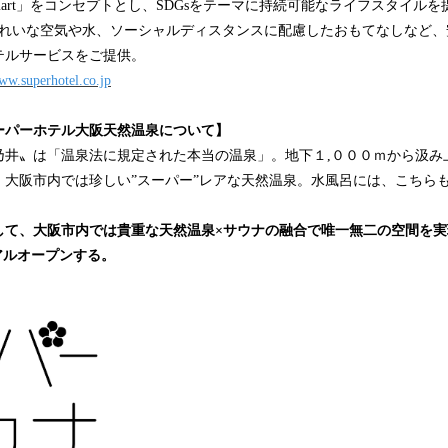
ganic, Smart」をコンセプトとし、SDGsをテーマに持続可能なライフスタ
。きれいな空気や水、ソーシャルディスタンスに配慮したおもてなしなど
テルサービスをご提供。
www.superhotel.co.jp
ーパーホテル大阪天然温泉について】
乃井〟は「温泉法に規定された本当の温泉」。地下１,０００ｍから汲み
、大阪市内では珍しい”スーパー”レアな天然温泉。水風呂には、こちら
して、大阪市内では貴重な天然温泉×サウナの融合で唯一無二の空間を実
アルオープンする。