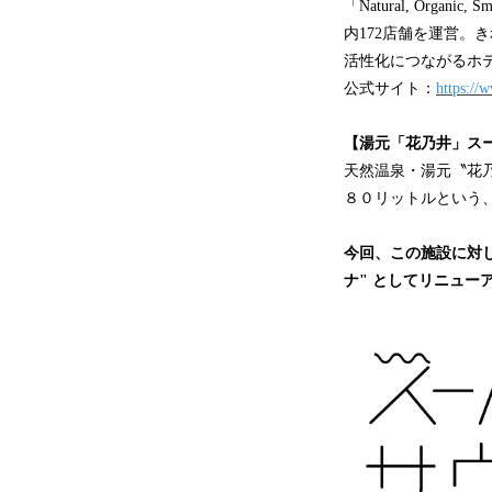
「Natural, Or
内172店舗を運営
活性化につながるホ
公式サイト：
https://
【湯元「花乃井」ス
天然温泉・湯元〝花
８０リットルという
今回、この施設に対
ナ" としてリニュー