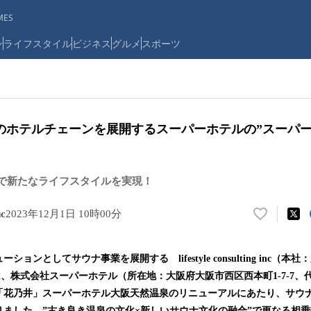
ES
ン
ライフスタイル
ビジネス
グルメ
スポーツ
のホテルチェーンを展開するスーパーホテルの”スーパー
”で新たなライフスタイルを実現！
nc
2023年12月1日 10時00分
い
い
ね
ョンとしてサウナ事業を展開する lifestyle consulting inc（本
！
）は、株式会社スーパーホテル（所在地：大阪府大阪市西区西本町1-7-7、
数
を
「花乃井」スーパーホテル大阪天然温泉のリニューアルにあたり、サウ
読
りました。”古き良き温泉の文化×新しいサウナ文化の融合”で更なる相