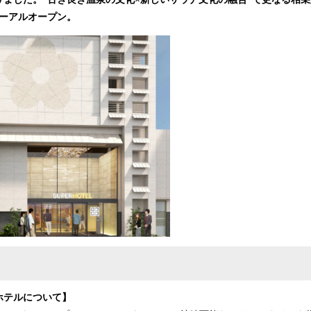
み
ニューアルオープン。
込
み
中
で
す
ホテルについて】