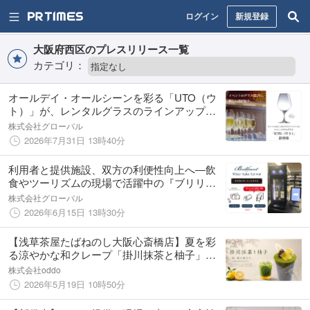
ログイン
新規登録
大阪府西区のプレスリリース一覧
カテゴリ：
オールデイ・オールシーンを彩る「UTO（ウ
ト）」が、レンタルグラスのラインアップに
加わりました。
株式会社グローバル
2026年7月31日 13時40分
利用者と提供施設、双方の利便性向上へ―飲
食やツーリズムの現場で活躍中の『ブリリア
ント ワイン・Sakeサーバー』がキャッシュレ
株式会社グローバル
ス決済対応に
2026年6月15日 13時30分
【浅草茶屋たばねのし大阪心斎橋店】夏を彩
る涼やかな和クレープ「掛川抹茶と柚子」が5
月19日より期間限定で新登場！爽やかな柚子
株式会社oddo
シャーベットと抹茶の絶妙なマリアージュ
2026年5月19日 10時50分