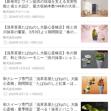
【新発売】ワイン提供の現場を支える充実性
能と省エネ設計、最大収納本数144本の大容量
ワインセラー「ファンヴィーノ 144」
株式会社グローバル
2026年3月10日 09時30分
【浅草茶屋たばねのし大阪心斎橋店】桜と掛
川抹茶の饗宴。3月3日より期間限定「春の掛
川抹茶〜桜仕立て〜」クレープ＆ラテが登場
株式会社oddo
～桜餅のような“甘じょっぱさ”と黒ゴマのコ
2026年3月3日 10時10分
ク。和と洋が織りなす春の贅沢～
【浅草茶屋たばねのし大阪心斎橋店】冬の贅
沢、和と洋のハーモニー『掛川抹茶×ショコラ
×ピスタチオ』が織りなす冬季限定クレープ＆
株式会社oddo
ラテが12月より登場
2025年12月4日 10時20分
和クレープ専門店「浅草茶屋たばねのし 大阪
心斎橋」期間限定「たばねのしと紅葉～ほう
じ茶と栗～」が9月1日より提供開始！
株式会社oddo
2025年9月1日 11時50分
和スイーツ専門店「浅草茶屋たばねのし 大阪
心斎橋」夏季限定「選べる！抹茶とバニラの