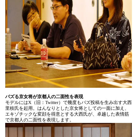
バズる京女将が京都人の二面性を表現
モデルにはX（旧：Twitter）で幾度もバズ投稿を生み出す大西
里枝氏を起用。はんなりとした京女将としての一面に加え、
エキゾチックな変顔を得意とする大西氏が、卓越した表情筋
で京都人の二面性を表現します。