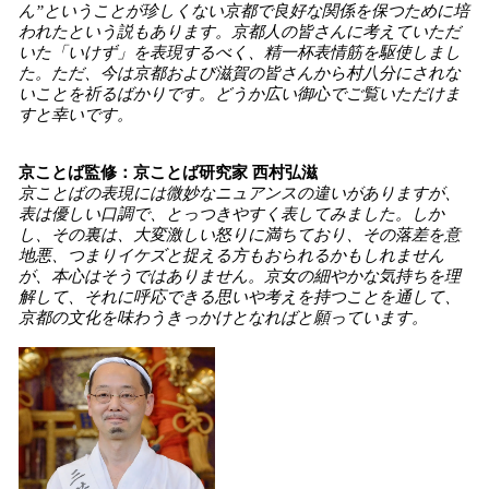
ん”ということが珍しくない京都で良好な関係を保つために培
われたという説もあります。京都人の皆さんに考えていただ
いた「いけず」を表現するべく、精一杯表情筋を駆使しまし
た。ただ、今は京都および滋賀の皆さんから村八分にされな
いことを祈るばかりです。どうか広い御心でご覧いただけま
すと幸いです。
京ことば監修：京ことば研究家 西村弘滋
京ことばの表現には微妙なニュアンスの違いがありますが、
表は優しい口調で、とっつきやすく表してみました。しか
し、その裏は、大変激しい怒りに満ちており、その落差を意
地悪、つまりイケズと捉える方もおられるかもしれません
が、本心はそうではありません。京女の細やかな気持ちを理
解して、それに呼応できる思いや考えを持つことを通して、
京都の文化を味わうきっかけとなればと願っています。