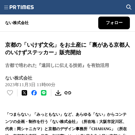
ない株式会社
フォロー
京都の「いけず文化」をお土産に「裏がある京都人
のいけずステッカー」販売開始
古都で培われた『遠回しに伝える技術』を有効活用
ない株式会社
2023年11月3日 11時00分
い
い
ね
！
「つまらない」「みっともない」など、あらゆる「ない」からコンテ
数
ンツの企画・制作を行う「ない株式会社」（所在地：大阪市淀川区、
を
代表：岡シャニカマ）と京都のデザイン事務所「CHAHANG」（所在
読