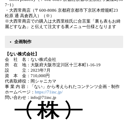
7−1）
・大西常商店（〒600-8086 京都府京都市下京区本燈籠町23
松原 通 高倉西入）（※）
※大西常商店での購入は大西里枝氏に合言葉「裏も表もお綺
麗どすなあ」と伝えて注文する裏メニュー仕様となります
企画制作
【ない株式会社】
会 社 名：ない株式会社
所 在 地：大阪府大阪市淀川区十三本町1-16-19
設 立：2023年7月
資 本 金：710,000円
代表取締役：岡シャニカマ
事 業 内 容：「ない」から考えられたコンテンツ企画・制作
ホームページ：
https://71inc.jp/
問い合わせ：info@71inc.jp