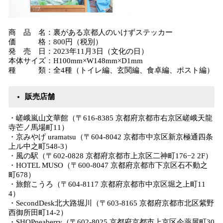
商 品 名：裏がある京都人のいけずステッカー
価 格：800円（税別）
発 売 日：2023年11月3日（文化の日）
本体サイズ：H100mm×W148mm×D1mm
種 類：全4種（トイレ編、玄関編、食卓編、ポスト編）
販売店舗
・嵯峨嵐山文華館（〒616-8385 京都府京都市右京区嵯峨天龍
寺芒ノ馬場町11）
・京みやげ uramatsu（〒604-8042 京都市中京区新京極通四条
上ル中之町548-3）
・風の駅（〒602-0828 京都府京都市上京区二神町176−2 2F）
・HOTEL MUSO（〒600-8047 京都府京都市下京区石不動之
町678）
・旅館こうろ（〒604-8117 京都府京都市中京区堀之上町11
4）
・SecondDesk北大路堀川（〒603-8165 京都府京都市北区紫野
西御所田町14-2）
・SHOPpeaberry（〒602-8025 京都府京都市上京区今薬屋町30