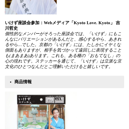
いけず座談会参加：Webメディア「Kyoto Love. Kyoto」 吉
川哲史
個性的なメンバーがそろった座談会では、「いけず」にもこ
んなにバリエーションがあるんだと、感心するやら、あきれ
るやら…でした。京都の「いけず」には、たしかにイヤミな
側面もありますが、相手を気づかって遠回しに表現すること
も(まあまあ)あります。これも、ある種の「おもてなし」の
心の現れです。ステッカーを通じて、「いけず」は立派な京
文化のひとつなんだとご理解いただけると嬉しいです。
商品情報