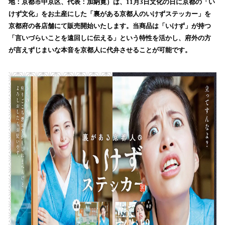
地：京都市中京区、代表：加納寛）は、11月3日文化の日に京都の「い
み
けず文化」をお土産にした「裏がある京都人のいけずステッカー」を
込
京都府の各店舗にて販売開始いたします。当商品は「いけず」が持つ
み
「言いづらいことを遠回しに伝える」という特性を活かし、府外の方
中
で
が言えずじまいな本音を京都人に代弁させることが可能です。
す