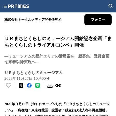
株式会社トータルメディア開発研究所
フォロー
ＵＲまちとくらしのミュージアム開館記念企画「ま
ちとくらしのトライアルコンペ」開催
―ミュージアムの屋外エリアの活用案を一般募集、受賞企画
を来春以降実現へ―
ＵＲまちとくらしのミュージアム
2023年11月27日 10時00分
い
い
ね
！
2023年９月15日（金）にオープンした「ＵＲまちとくらしのミュージ
数
アム」（所在地：東京都北区、設置者：独立行政法人都市再生機構、
を