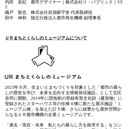
内田 友紀 都市デザイナー｜株式会社リ・パブリック｜YE
T
織戸 龍也 株式会社岩淵家守舎 代表取締役
田中 伸和 独立行政法人都市再生機構 副理事長
ＵＲまちとくらしのミュージアムについて
2023年９月、住まいとまちづくりを対象とした「都市の暮ら
しの歴史を学び、未来を志向する情報発信施設」として北区
赤羽に開館。2019年に団地初の登録有形⽂化財（建造物）に
登録されたスターハウス等の住棟４棟に新たな展示施設「ミ
ュージアム棟」を加えた計５棟、さらに緑豊かな屋外空間か
らなるＵＲ都市機構の企業ミュージアムです。
「過去・現在・未来 私たちの暮らし方を探求する」をコン