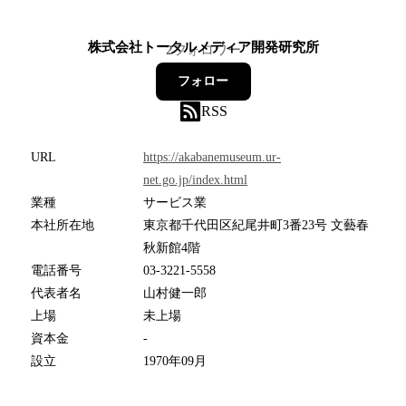
株式会社トータルメディア開発研究所
2
フォロワー
フォロー
RSS
URL
https://akabanemuseum.ur-
net.go.jp/index.html
業種
サービス業
本社所在地
東京都千代田区紀尾井町3番23号 文藝春
秋新館4階
電話番号
03-3221-5558
代表者名
山村健一郎
上場
未上場
資本金
-
設立
1970年09月