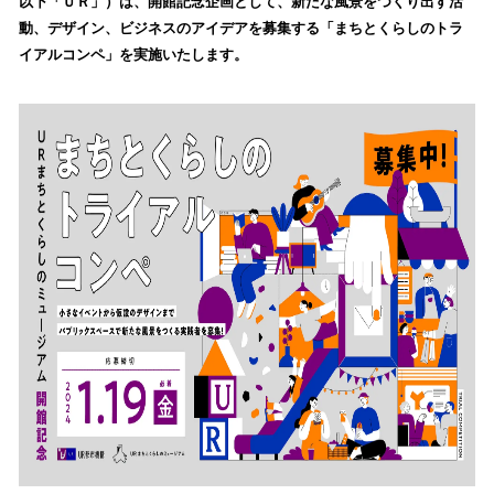
以下「ＵＲ」）は、開館記念企画として、新たな風景をつくり出す活
読
動、デザイン、ビジネスのアイデアを募集する「まちとくらしのトラ
み
イアルコンペ」を実施いたします。
込
み
中
で
す