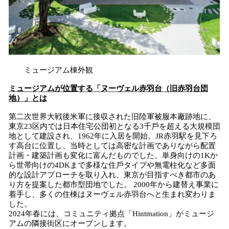
ミュージアム棟外観
ミュージアムが位置する「ヌーヴェル赤羽台（旧赤羽台団
地）」とは
第⼆次世界⼤戦後⽶軍に接収された旧陸軍被服本廠跡地に、
東京23区内では⽇本住宅公団初となる3千⼾を超える大規模団
地として建設され、1962年に⼊居を開始。JR⾚⽻駅を⾒下ろ
す⾼台に位置し、当時としては⾼密な計画でありながら配置
計画・建築計画も変化に富んだものでした。単⾝向けの1Kか
ら世帯向けの4DKまで多様な住⼾タイプや無電柱化など多⾯
的な設計アプローチを取り⼊れ、東京が⽬指すべき都市のあ
り⽅を提案した都市型団地でした。 2000年から建替え事業に
着⼿し、多くの住棟はヌーヴェル⾚⽻台へと⽣まれ変わりま
した。
2024年春には、コミュニティ拠点「Hintmation」がミュージ
アムの隣接街区にオープンします。