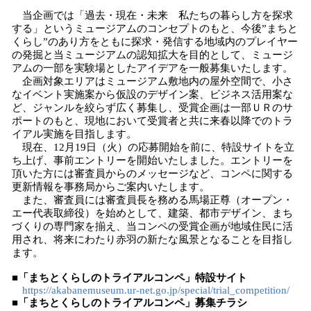
当企画では「過去・現在・未来 私たちの暮らし方を探求
する」というミュージアムのコンセプトのもと、今後”まちと
くらし”のあり方をともに探求・発信する地域内のプレイヤー
の発掘と当ミュージアムの認知拡大を目的として、ミュージ
アムの一部を実験場としたアイデアを一般募集いたします。
企画対象エリアはミュージアム敷地内の屋外空間で、小さ
なイベント実施案から仮設のデザイン案、ビジネス活用案な
ど、ジャンルを絞らず広く募集し、受賞企画は一部ＵＲのサ
ポートのもと、現地において受賞者と共に来春以降でのトラ
イアル実施を目指します。
現在、12月19日（火）の応募開始を前に、特設サイトを立
ち上げ、事前エントリーを開始いたしました。エントリーを
頂いた方には審査員からのメッセージなど、コンペに関する
更新情報を事務局からご案内いたします。
また、審査員には審査員長を務める馬場正尊（オープン・
エー代表取締役）を始めとして、建築、都市デザイン、まち
づくりの専門家を揃え、当コンペの受賞企画が地域住民に活
用され、将来にわたり赤羽の新たな風景となることを目指し
ます。
■「まちとくらしのトライアルコンペ」特設サイト
https://akabanemuseum.ur-net.go.jp/special/trial_competition/
■「まちとくらしのトライアルコンペ」募集チラシ