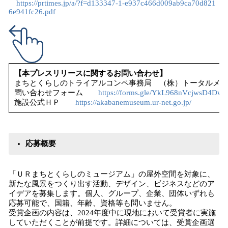
https://prtimes.jp/a/?f=d133347-1-e937c466d009ab9ca70d821
6e941fc26.pdf
【本プレスリリースに関するお問い合わせ】
まちとくらしのトライアルコンペ事務局 （株）トータルメデ
問い合わせフォーム
https://forms.gle/YkL968nVcjwsD4Dw9
施設公式ＨＰ
https://akabanemuseum.ur-net.go.jp/
応募概要
「ＵＲまちとくらしのミュージアム」の屋外空間を対象に、
新たな風景をつくり出す活動、デザイン、ビジネスなどのア
イデアを募集します。個人、グループ、企業、団体いずれも
応募可能で、国籍、年齢、資格等も問いません。
受賞企画の内容は、2024年度中に現地において受賞者に実施
していただくことが前提です。詳細については、受賞企画選