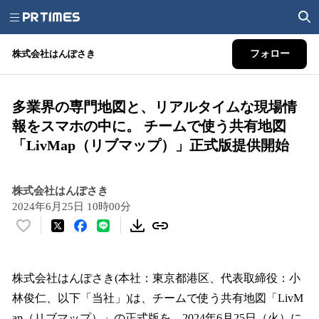
株式会社はんぽさき
フォロー
多業界の専門地図と、リアルタイムな現場情
報をスマホの中に。 チームで使う共有地図
「LivMap（リブマップ）」正式版提供開始
株式会社はんぽさき
2024年6月25日 10時00分
い
い
ね
！
株式会社はんぽさき(本社：東京都港区、代表取締役：小
数
林俊仁、以下「当社」)は、チームで使う共有地図「LivM
を
ap（リブマップ）」の正式版を、2024年6月25日（火）に