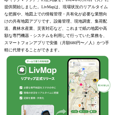
読
み
提供開始しました。LivMapは、現場状況のリアルタイム
込
な把握や、地図上での情報管理・共有化が必要な業態向
み
けの共有地図アプリです。設備管理、現地調査、集荷配
中
で
送、農林水産業、災害対応など、これまで紙の地図や高
す
額な専門機器・システムを利用して行っていた業務を、
スマートフォンアプリで安価（月額680円〜／人）かつ手
軽に代替することができます。