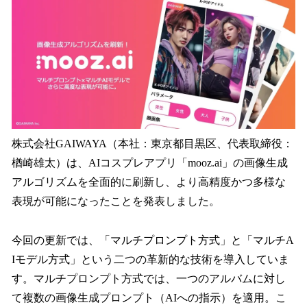
数
を
読
み
込
み
中
で
す
株式会社GAIWAYA（本社：東京都目黒区、代表取締役：
楢崎雄太）は、AIコスプレアプリ「mooz.ai」の画像生成
アルゴリズムを全面的に刷新し、より高精度かつ多様な
表現が可能になったことを発表しました。
今回の更新では、「マルチプロンプト方式」と「マルチA
Iモデル方式」という二つの革新的な技術を導入していま
す。マルチプロンプト方式では、一つのアルバムに対し
て複数の画像生成プロンプト（AIへの指示）を適用。こ