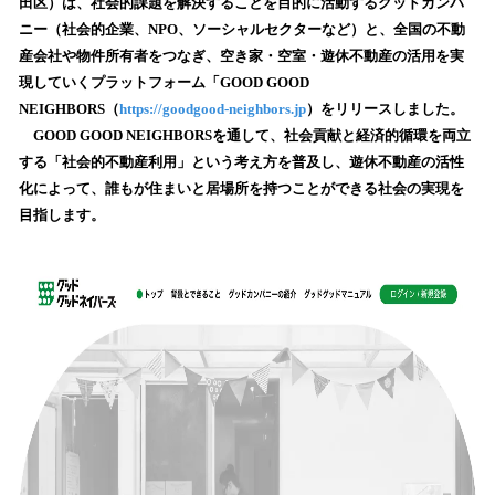
数
田区）は、社会的課題を解決することを目的に活動するグッドカンパ
を
ニー（社会的企業、NPO、ソーシャルセクターなど）と、全国の不動
読
産会社や物件所有者をつなぎ、空き家・空室・遊休不動産の活用を実
み
現していくプラットフォーム「GOOD GOOD
込
NEIGHBORS（
https://goodgood-neighbors.jp
）をリリースしました。
み
GOOD GOOD NEIGHBORSを通して、社会貢献と経済的循環を両立
中
で
する「社会的不動産利用」という考え方を普及し、遊休不動産の活性
す
化によって、誰もが住まいと居場所を持つことができる社会の実現を
目指します。