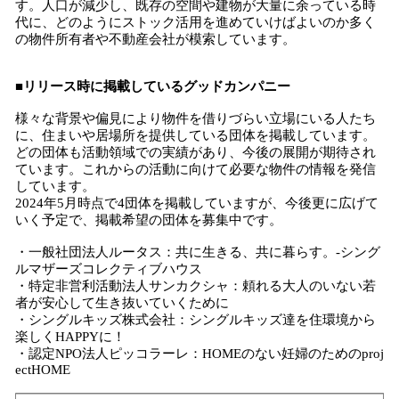
す。人口が減少し、既存の空間や建物が大量に余っている時
代に、どのようにストック活用を進めていけばよいのか多く
の物件所有者や不動産会社が模索しています。
■リリース時に掲載しているグッドカンパニー
様々な背景や偏見により物件を借りづらい立場にいる人たち
に、住まいや居場所を提供している団体を掲載しています。
どの団体も活動領域での実績があり、今後の展開が期待され
ています。これからの活動に向けて必要な物件の情報を発信
しています。
2024年5月時点で4団体を掲載していますが、今後更に広げて
いく予定で、掲載希望の団体を募集中です。
・一般社団法人ルータス：共に生きる、共に暮らす。-シング
ルマザーズコレクティブハウス
・特定非営利活動法人サンカクシャ：頼れる大人のいない若
者が安心して生き抜いていくために
・シングルキッズ株式会社：シングルキッズ達を住環境から
楽しくHAPPYに！
・認定NPO法人ピッコラーレ：HOMEのない妊婦のためのproj
ectHOME