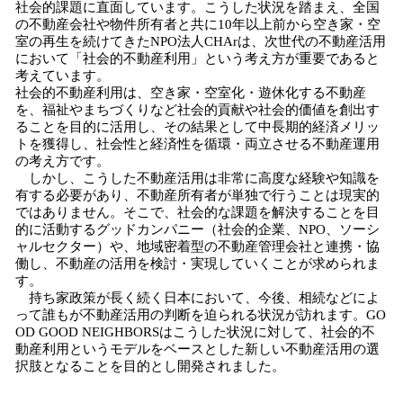
社会的課題に直面しています。こうした状況を踏まえ、全国
の不動産会社や物件所有者と共に10年以上前から空き家・空
室の再生を続けてきたNPO法人CHArは、次世代の不動産活用
において「社会的不動産利用」という考え方が重要であると
考えています。
社会的不動産利用は、空き家・空室化・遊休化する不動産
を、福祉やまちづくりなど社会的貢献や社会的価値を創出す
ることを目的に活用し、その結果として中長期的経済メリッ
トを獲得し、社会性と経済性を循環・両立させる不動産運用
の考え方です。
しかし、こうした不動産活用は非常に高度な経験や知識を
有する必要があり、不動産所有者が単独で行うことは現実的
ではありません。そこで、社会的な課題を解決することを目
的に活動するグッドカンパニー（社会的企業、NPO、ソーシ
ャルセクター）や、地域密着型の不動産管理会社と連携・協
働し、不動産の活用を検討・実現していくことが求められま
す。
持ち家政策が長く続く日本において、今後、相続などによ
って誰もが不動産活用の判断を迫られる状況が訪れます。GO
OD GOOD NEIGHBORSはこうした状況に対して、社会的不
動産利用というモデルをベースとした新しい不動産活用の選
択肢となることを目的とし開発されました。