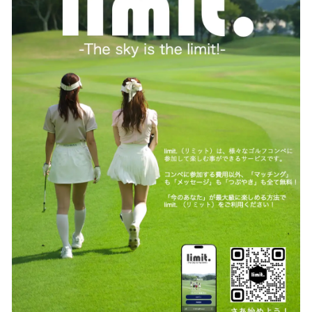
読
み
込
み
中
で
す