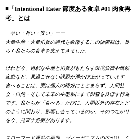
◾️「Intentional Eater 節度ある食卓 #01 肉食再
考」とは
「早い・旨い・安い」ーー
大量生産・大量消費の時代を象徴するこの価値観は、長
らく私たちの食卓を支えてきました。
けれど今、過剰な生産と消費がもたらす環境負荷や気候
変動など、見過ごせない課題が浮かび上がっています。
食べることは、実は個人の嗜好にとどまらず、人間社
会・自然・そして未来の生態系にまで影響を及ぼす行為
です。私たちが「食べる」たびに、人間以外の存在とど
のように関わり、影響し合っているのか。そのつながり
を今、見直す必要があります。
スローフード運動の再興、ヴィーガニズムの広がり、ミ