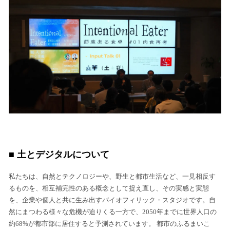
■ 土とデジタルについて
私たちは、自然とテクノロジーや、野生と都市生活など、一見相反す
るものを、相互補完性のある概念として捉え直し、その実感と実態
を、企業や個人と共に生み出すバイオフィリック・スタジオです。自
然にまつわる様々な危機が迫りくる一方で、2050年までに世界人口の
約68%が都市部に居住すると予測されています。 都市のふるまいこ