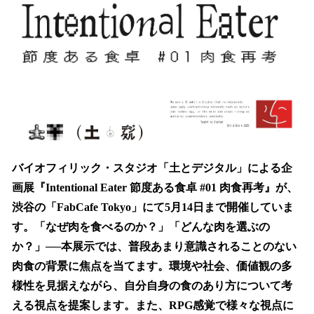
数
を
読
み
込
み
中
で
す
バイオフィリック・スタジオ「土とデジタル」による企
画展『Intentional Eater 節度ある食卓 #01 肉食再考』が、
渋谷の「FabCafe Tokyo」にて5月14日まで開催していま
す。「なぜ肉を食べるのか？」「どんな肉を選ぶの
か？」──本展示では、普段あまり意識されることのない
肉食の背景に焦点を当てます。環境や社会、価値観の多
様性を見据えながら、自分自身の食のあり方について考
える視点を提案します。また、RPG感覚で様々な視点に