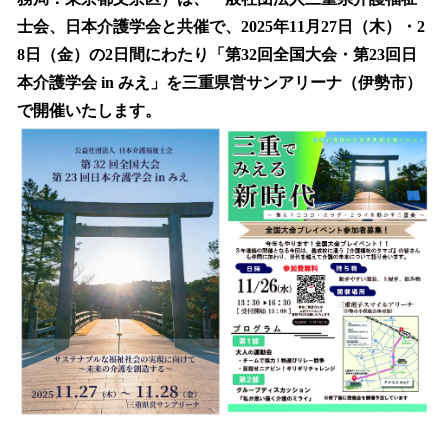
を
士会、日本介護学会と共催で、2025年11月27日（木）・2
読
み
8日（金）の2日間にわたり「第32回全国大会・第23回日
込
本介護学会 in みえ」を三重県営サンアリーナ（伊勢市）
み
で開催いたします。
中
で
す