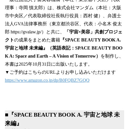
数
理事：寺岡 慎太郎）は、株式会社マンダム（本社：大阪
を
市中央区／代表取締役社長執行役員：西村 健）、弁護士
読
み
法人GVA法律事務所（東京都渋谷区、代表：小名木 俊太
込
郎 https://gvalaw.jp/）と共に、
「宇宙×美容」共創プロジェ
み
クト
の成果をまとめた書籍
『SPACE BEAUTY BOOK A.
中
で
宇宙と地球 未来編』（英語表記：SPACE BEAUTY BOO
す
K A: Space and Earth – A Vision of Tomorrow）
を制作し、
本書は2025年10月31日に出版いたします。
▼ご予約はこちらのURLよりお申し込みいただけます
https://www.amazon.co.jp/dp/B0FQBZ7GQQ
■『SPACE BEAUTY BOOK A. 宇宙と地球 未
来編』