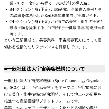
業・社会・文化から描く、未来設計の導入編。
Bセクション(刊行予定)：ISS研究、企業参入事例とそ
の課題を体系化したR&D/新規事業向け実務ガイド。
Cセクション(刊行予定)：宇宙での美容・衛生の実践と
最適手順を提案する、宇宙飛行士/健康管理/開発担当者
向け手引。
という三部構成で、美容業界・宇宙業界双方にとって価
値ある包括的なリファレンスを目指しています。
■一般社団法人宇宙美容機構について
一般社団法人宇宙美容機構（Space Cosmetology Organizatio
n／SCO）は、「宇宙x美容」をテーマに、宇宙環境にお
ける美容・衛生技術の研究開発、そして地上への応用を
推進する産業横断型プラットフォームです。
美容・ヘルスケア・デザイン・文化など多領域の専門