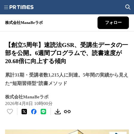
株式会社ManaBeラボ
フォロー
【創立5周年】速読法GSR、受講生データの一
部を公開。6週間プログラムで、読書速度が
20.68倍に向上する傾向
累計31期・受講者数1,215人に到達。5年間の実績から見え
た“短期習得型”読書メソッド
株式会社ManaBeラボ
2026年4月8日 10時00分
い
い
ね
！