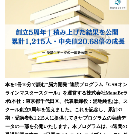
数
を
読
み
込
み
中
で
す
本を1冊10分で読む“脳力開発”速読プログラム「GSRオン
ラインマスタースクール」を運営する株式会社ManaBeラ
ボ(本社：東京都千代田区、代表取締役：浦地純也)は、ス
クール創立5周年を迎えました。これを記念し、累計31
期・受講者数1,215人に提供してきたプログラムの実績デ
ータの一部を公開いたします。本プログラムは、6週間の