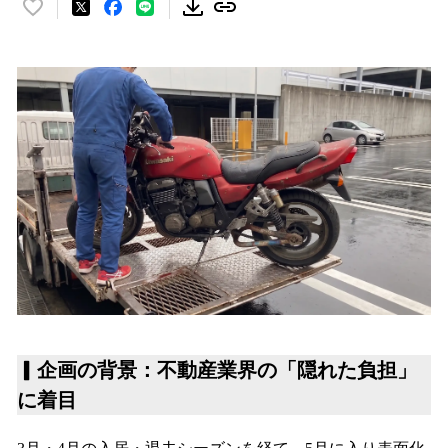
い
い
ね
！
数
を
読
み
込
み
中
で
す
▎
企画の背景：不動産業界の「隠れた負担」
に着目