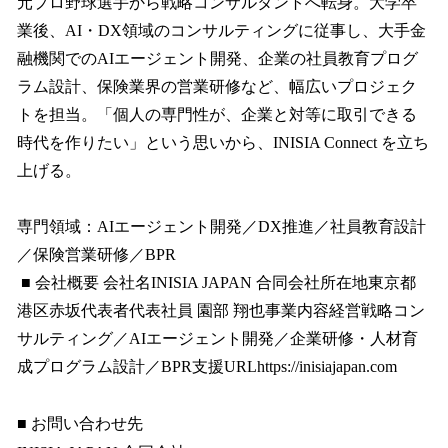
元プロ野球選手から戦略コンサルタントへ転身。大学卒
業後、AI・DX領域のコンサルティングに従事し、大手金
融機関でのAIエージェント開発、企業の社員教育プログ
ラム設計、保険業界の営業研修など、幅広いプロジェク
トを担当。「個人の専門性が、企業と対等に取引できる
時代を作りたい」という思いから、INISIA Connect を立ち
上げる。
専門領域：AIエージェント開発／DX推進／社員教育設計
／保険営業研修／BPR
■ 会社概要 会社名INISIA JAPAN 合同会社所在地東京都
港区赤坂代表者代表社員 園部 翔也事業内容経営戦略コン
サルティング／AIエージェント開発／企業研修・人材育
成プログラム設計／BPR支援URLhttps://inisiajapan.com
■ お問い合わせ先