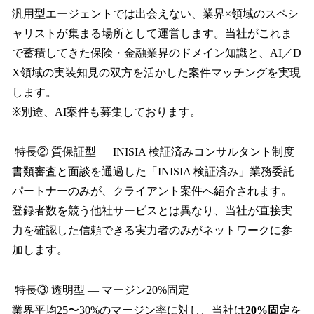
汎用型エージェントでは出会えない、業界×領域のスペシ
ャリストが集まる場所として運営します。当社がこれま
で蓄積してきた保険・金融業界のドメイン知識と、AI／D
X領域の実装知見の双方を活かした案件マッチングを実現
します。
※別途、AI案件も募集しております。
特長② 質保証型 — INISIA 検証済みコンサルタント制度
書類審査と面談を通過した「INISIA 検証済み」業務委託
パートナーのみが、クライアント案件へ紹介されます。
登録者数を競う他社サービスとは異なり、当社が直接実
力を確認した信頼できる実力者のみがネットワークに参
加します。
特長③ 透明型 — マージン20%固定
業界平均25〜30%のマージン率に対し、当社は
20%固定
を