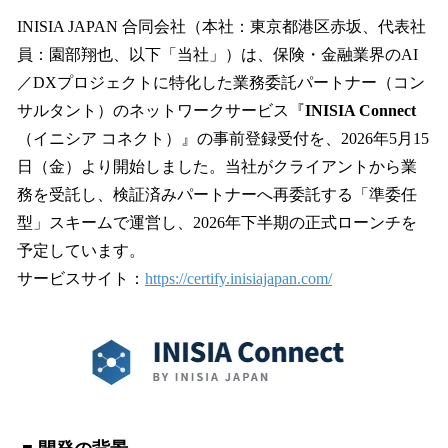
ね
！
INISIA JAPAN 合同会社（本社：東京都港区赤坂、代表社
数
員：園部翔也、以下「当社」）は、保険・金融業界のAI
を
／DXプロジェクトに特化した業務委託パートナー（コン
読
み
サルタント）のネットワークサービス『
INISIA Connect
込
（イニシア コネクト）』の事前登録受付を、2026年5月15
み
日（金）より開始しました。当社がクライアントから業
中
で
務を受託し、検証済みパートナーへ再委託する「準委任
す
型」スキームで運営し、2026年下半期の正式ローンチを
予定しています。
サービスサイト：
https://certify.inisiajapan.com/