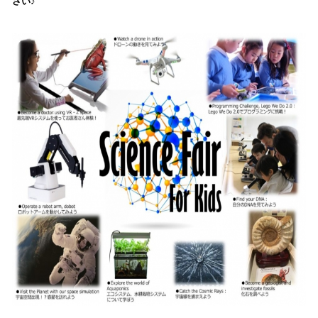
さい♪
読
み
込
み
中
で
す