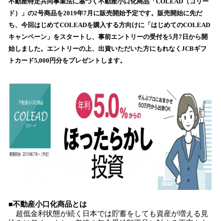
数
不動産特定共同事業法に基づく不動産小口化商品「COLEAD（コリー
を
ド）」の2号商品を2019年7月に販売開始予定です。販売開始に先だ
読
ち、今回はじめてCOLEADを購入する方向けに「はじめてのCOLEAD
み
キャンペーン」をスタートし、事前エントリーの受付を5月7日から開
込
始しました。エントリーの上、出資いただいた方にもれなくJCBギフ
み
トカード5,000円分をプレゼントします。
中
で
す
■不動産小口化商品とは
超低金利状態が続く日本では貯蓄をしても資産が増える見