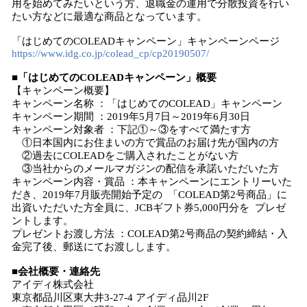
用を始めてみたいという方、退職金の運用で分散投資を行い
たい方などに最適な商品となっています。
「はじめてのCOLEADキャンペーン」キャンペーンページ
https://www.idg.co.jp/colead_cp/cp20190507/
■「はじめてのCOLEADキャンペーン」概要
【キャンペーン概要】
キャンペーン名称 ：「はじめてのCOLEAD」キャンペーン
キャンペーン期間 ：2019年5月7日～2019年6月30日
キャンペーン対象者 ：下記①～③をすべて満たす方
①日本国内にお住まいの方で賞品のお届け先が国内の方
②過去にCOLEADをご購入されたことがない方
③当社からのメールマガジンの配信を承諾いただいた方
キャンペーン内容・賞品 ：本キャンペーンにエントリーいた
だき、2019年7月販売開始予定の 「COLEAD第2号商品」に
出資いただいた方全員に、JCBギフト券5,000円分を プレゼ
ントします。
プレゼントお渡し方法 ：COLEAD第2号商品の契約締結・入
金完了後、郵送にてお渡しします。
■会社概要・連絡先
アイディ株式会社
東京都品川区東大井3-27-4 アイディ品川2F