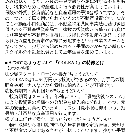
込みは低く、また、老後の年金受給額不足に対する不安もあ
り、将来のために資産運用を行う必要性が高まっています。
保険や外貨、投資信託など資産運用の手法は様々ですが、そ
の一つとして広く用いられているのが不動産投資です。なか
でも不動産小口化商品は、不動産特定共同事業法に基づき提
供される不動産投資商品で、複数の投資家から募った出資に
より事業者が不動産を取得し、取得した不動産を運営して得
られた収益を投資家の皆様に分配するという事業スキームと
なっており、少額から始められる・手間のかからない新しい
スタイルの不動産投資として近年注目を集めています。
■３つの”ちょうどいい” 「COLEAD」の特徴とは
【3つの特徴】
①少額スタート・ローン不要が"ちょうどいい"
COLEADは1口50万円から投資ができるので、お手元の預
貯金やボーナスなどから気軽に始めることが可能です。
②投資期間・高利回りが"ちょうどいい"
投資期間は２～５年。年利は5%～。「優先劣後システム」
により投資家の皆様への分配金を優先的に分配し、かつ、元
本の安全性も高めています。リスクは最小限に抑えつつ、効
果的・計画的な資産運用が行えます。
③プロに任せて安心、ほったらかしが"ちょうどいい"
物件取得から運用期間中の入居者管理や家賃管理、売却ま
で不動産のプロである当社が一括して行います。少ない手間