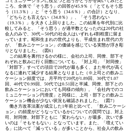
コミュニケーションに役立つと思うかどうかを聞いてみたと
ころ、全体で「そう思う」の回答が45.9％（「とてもそう思
う（11.3％）」と「そう思う（34.6％）」の合計）となり、
「どちらとも言えない（34.8％）」、「そう思わない
（19.3％）」を大きく上回りました。この結果を年代別に比
較してみると、「そう思う」が過半数となったのは20代の社
会人のみで、30代～50代の社会人はいずれも4割程度に留ま
っています。昭和生まれの世代よりも、平成生まれ世代の方
が、「飲みニケーション」の価値を感じている実態が浮き彫
りとなりました。（図6）
この結果を裏付けるかの様に、会社の上司、同僚、部下そ
れぞれと飲みに行く回数についても、「対上司」「対同僚」
「対部下」すべての項目で20代が最も多く、また年代が高く
なるに連れて減少する結果となりました（※上司との飲みニ
ケーション頻度では、月平均で20代が1.89回、30代で1.07
回、40代で0.99回、50代では0.51回と半減、同僚、部下との
飲みニケーションにおいても同様の傾向）。「会社内でのコ
ミュニケーション円滑度」と同様に、上司・部下との飲みニ
ケーション機会が少ない状況も確認されました。（図7）
働き方改革法案が成立した1年前と比べて、「飲み二ケーシ
ョン」の頻度がどうなっているかについての質問では、対上
司、対同僚、対部下ともに「変わらない」が最多、次いで多
いのは「そもそもない」となっています。また、「増えてい
る」に比べて「減っている」が多いことから、社会人の飲み