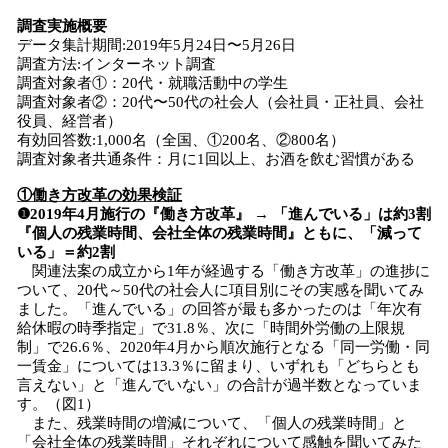
調査実施概要
データ集計期間:2019年5月24日〜5月26日
調査方法:インターネット調査
調査対象者①：20代・就職活動中の学生
調査対象者②：20代〜50代の社会人（会社員・正社員、会社
役員、経営者）
有効回答数:1,000名（全国、①200名、②800名）
調査対象者共通条件：月に1回以上、お酒を飲む習慣がある
①働き方改革の効果検証
❶2019年4月施行の『働き方改革』 → 「進んでいる」は約3割
『個人の残業時間、会社全体の残業時間』ともに、「減って
いる」＝約2割
関連法案の成立から1年が経過する「働き方改革」の進捗に
ついて、20代～50代の社会人に項目別にその実感を聞いてみ
ました。「進んでいる」の回答が最も多かったのは「年次有
給休暇の時季指定」で31.8％、次に「時間外労働の上限規
制」で26.6％、2020年4月から順次施行となる「同一労働・同
一賃金」については13.3％に留まり、いずれも「どちらとも
言えない」と「進んでいない」の合計が過半数となっていま
す。（図1）
また、残業時間の増減について、「個人の残業時間」と
「会社全体の残業時間」それぞれについて感触を聞いてみた