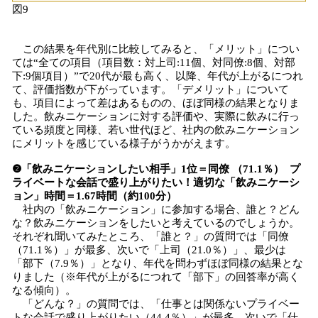
図9
この結果を年代別に比較してみると、「メリット」につい
ては“全ての項目（項目数：対上司:11個、対同僚:8個、対部
下:9個項目）”で20代が最も高く、以降、年代が上がるにつれ
て、評価指数が下がっています。「デメリット」について
も、項目によって差はあるものの、ほぼ同様の結果となりま
した。飲みニケーションに対する評価や、実際に飲みに行っ
ている頻度と同様、若い世代ほど、社内の飲みニケーション
にメリットを感じている様子がうかがえます。
❷「飲みニケーションしたい相手」1位＝同僚 （71.1％） プ
ライベートな会話で盛り上がりたい！適切な「飲みニケーシ
ョン」時間＝1.67時間（約100分）
社内の「飲みニケーション」に参加する場合、誰と？どん
な？飲みニケーションをしたいと考えているのでしょうか。
それぞれ聞いてみたところ、「誰と？」の質問では「同僚
（71.1％）」が最多、次いで「上司（21.0％）」、最少は
「部下（7.9％）」となり、年代を問わずほぼ同様の結果とな
りました（※年代が上がるにつれて「部下」の回答率が高く
なる傾向）。
「どんな？」の質問では、「仕事とは関係ないプライベー
トな会話で盛り上がりたい（44.4％）」が最多、次いで「仕