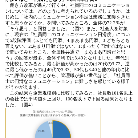
働き方改革が進んで行く中、社員同士のコミュニケーショ
ンについては、どのように考えられているのでしょうか。は
じめに「社内のコミュニケーション不足は業務に支障をきた
すと思うかどうか」を聞いてみたところ、全体の72.2％が
「そう思う」と回答しました。（図3）また、社会人を対象
に、現在の「社員同士のコミュニケーション円滑度」につい
て5段階評価（5:とても円滑、4:まあまあ円滑、3:どちらとも
言えない、2:あまり円滑ではない、1:まったく円滑ではない）
で聞いてみたところ、全属性共通で「まあまあ円滑だと思
う」の回答が最多、全体平均では3.49となりました。年代別
で比較してみると、最も評価が高かったのは20代の3.72、逆
に最も低かったのは40代で3.33、50代も3.40と他の年代に比
べて評価が低いことから、管理職が多い世代ほど、「社員同
士の円滑なコミュニケーション」に難しさを感じている様子
がうかがえます。
この結果を企業規模別に比較してみると、社員数101名以上
の会社では平均値を上回り、100名以下で下回る結果となりま
した。（図4）