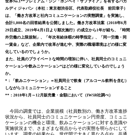
！
世界No.1**プレミアム・ジン「ボンベイ・サファイア」を有するバカ
数
ルディ ジャパン（本社：東京都渋谷区、代表取締役社長 前田章子）
を
は、「働き方改革と社内コミュニケーションの実態調査」を実施し、
読
合計1,000名の回答結果を公開しました。働き方改革法案（2018年6月
み
29日成立、2019年4月1日より順次施行）の成立から1年が経ち、「時間
込
外労働の上限規制」、「年次有給休暇の時季指定」、「同一労働・同
み
一賃金」など、企業内で改革が進む中、実際の職場環境はどの様に変
中
で
化しているのでしょうか。
す
また、社員のプライベートな時間の増加に伴い、社員同士のコミュニ
ケーションや飲みニケーション*はどの様に変化しているのでしょう
か。
*：「飲みニケーション」＝社員同士で飲食（アルコール飲料を含む）
しながらコミュニケーションすること
**：2018年1月～12月販売量・金額において（IWSR社調べ）
今回の調査では、企業規模（社員数別の、働き方改革進捗
状況から、社員同士のコミュニケーション円滑度、コミュニ
ケーションの機会と環境、飲みニケーションに対する意識や
実施状況まで、さまざまな視点からその実態を明らかにして
います。調査の結果から、世代間で大きく異なる点や、共通