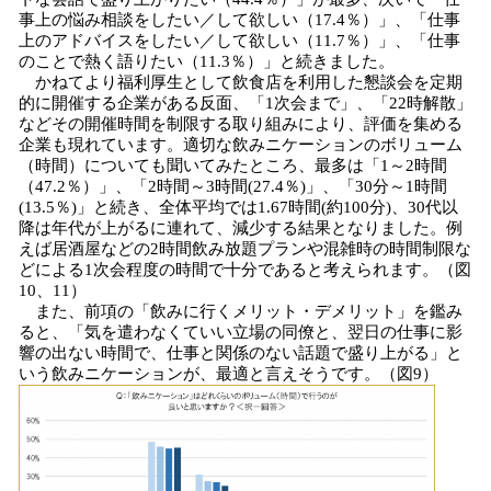
事上の悩み相談をしたい／して欲しい（17.4％）」、「仕事
上のアドバイスをしたい／して欲しい（11.7％）」、「仕事
のことで熱く語りたい（11.3％）」と続きました。
かねてより福利厚生として飲食店を利用した懇談会を定期
的に開催する企業がある反面、「1次会まで」、「22時解散」
などその開催時間を制限する取り組みにより、評価を集める
企業も現れています。適切な飲みニケーションのボリューム
（時間）についても聞いてみたところ、最多は「1～2時間
（47.2％）」、「2時間～3時間(27.4％)」、「30分～1時間
(13.5％)」と続き、全体平均では1.67時間(約100分)、30代以
降は年代が上がるに連れて、減少する結果となりました。例
えば居酒屋などの2時間飲み放題プランや混雑時の時間制限な
どによる1次会程度の時間で十分であると考えられます。（図
10、11）
また、前項の「飲みに行くメリット・デメリット」を鑑み
ると、「気を遣わなくていい立場の同僚と、翌日の仕事に影
響の出ない時間で、仕事と関係のない話題で盛り上がる」と
いう飲みニケーションが、最適と言えそうです。（図9）