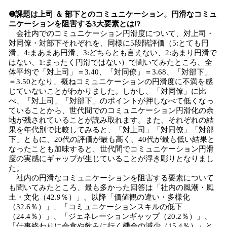
❷課題は上司 ＆ 部下とのコミュニケーション。円滑なコミュ
ニケーションを阻害する3大要素とは!?
会社内でのコミュニケーション円滑度について、対上司・
対同僚・対部下それぞれを、同様に5段階評価（5:とても円
滑、4:まあまあ円滑、3:どちらとも言えない、2:あまり円滑で
はない、1:まったく円滑ではない）で聞いてみたところ、全
体平均で「対上司」＝3.40、「対同僚」＝3.68、「対部下」
＝3.50となり、概ねコミュニケーションの円滑度に不満を感
じていないことがわかりました。しかし、「対同僚」に比
べ、「対上司」「対部下」のポイントが押しなべて低くなっ
ていることから、世代間でのコミュニケーション円滑化の余
地が残されていることが読み取れます。また、それぞれの結
果を年代別で比較してみると、「対上司」「対同僚」「対部
下」ともに、20代の評価が最も高く、40代が最も低い結果と
なったことも加味すると、世代間でコミュニケーション円滑
度の実感にギャップが生じていることが浮き彫りとなりまし
た。
社内の円滑なコミュニケーションを阻害する要素について
も聞いてみたところ、最も多かった回答は「社内の風潮・風
土・文化（42.9％）」、以降「価値観の違い・多様化
（32.6％）」、「コミュニケーションスキルの低下
（24.4％）」、「ジェネレーションギャップ（20.2％）」、
「仕事終わりに会食や飲みに行く機会の減少（15.4％）」と