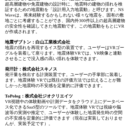
超高層建物や免震建物の設計時に、地震時の建物の揺れを検
証するための地震動を「設計用入力地震動」と呼びます。NS
Waveは、将来経験するかもしれない様々な地震を、固有の敷
地ごとに考慮することができ、国内外300件以上の超高層建物
の安全性を確認してきた地震動です。この地震動をもとにVR
が作成されます。
地震ザブトン：白山工業株式会社
地震の揺れを再現するイス型の装置です。ユーザーはVRゴー
グルを装着して座ります。地震体験VRでは、VR映像と連動
させることで没入感の高い揺れを体験できます。
発汗計：株式会社
スキノス
発汗量を検出する計測装置です。ユーザーの手掌部に装着し
ます。地震体験 VRでは既往の評価方法では伝えることが難
しかった地震時の不安感を定量的に評価できます。
T
oPolog
：株式会社ジオクリエイツ
VR視聴中の体験動画や計測データをクラウド上にデータベー
ス化できるSaaS型のツールです。地震体験 VRでは視線や脳
波等の実測や推定で、ユーザーが体験した地震発生時の空間
の不安感を定量的に評価できます（現在は実装しておりませ
んが、実装予定です）。