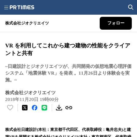
株式会社ジオクリエイツ
フォロー
VR を利用してこれから建つ建物の性能をクライア
ントと共有
~日建設計とジオクリエイツが、共同開発の仮想地震心理評価
システム「地震体験 VR」を発表 。11月26日より体験会を実
施。~
株式会社ジオクリエイツ
2018年11月20日 19時00分
い
い
ね
！
株式会社日建設計(本社：東京都千代田区、代表取締役：亀井忠夫)と建
数
築VRを展開する株式会社ジオクリエイツ(本社：東京都港区、代表取締