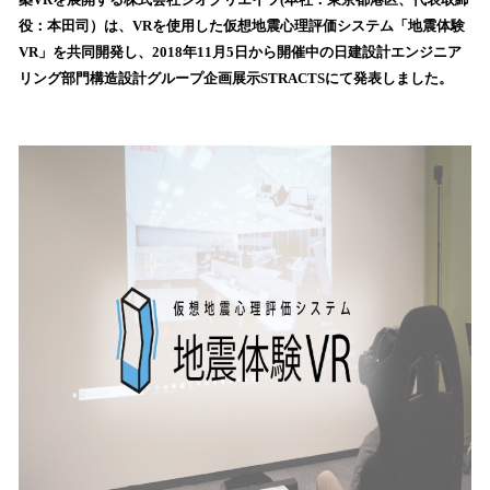
を
役：本田司）は、VRを使用した仮想地震心理評価システム「地震体験
読
VR」を共同開発し、2018年11月5日から開催中の日建設計エンジニア
み
リング部門構造設計グループ企画展示STRACTSにて発表しました。
込
み
中
で
す