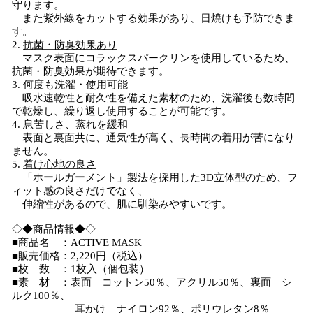
守ります。
また紫外線をカットする効果があり、日焼けも予防できま
す。
2.
抗菌・防臭効果あり
マスク表面にコラックスパークリンを使用しているため、
抗菌・防臭効果が期待できます。
3.
何度も洗濯・使用可能
吸水速乾性と耐久性を備えた素材のため、洗濯後も数時間
で乾燥し、繰り返し使用することが可能です。
4.
息苦しさ、蒸れを緩和
表面と裏面共に、通気性が高く、長時間の着用が苦になり
ません。
5.
着け心地の良さ
「ホールガーメント」製法を採用した3D立体型のため、フ
ィット感の良さだけでなく、
伸縮性があるので、肌に馴染みやすいです。
◇◆商品情報◆◇
■商品名 ：ACTIVE MASK
■販売価格：2,220円（税込）
■枚 数 ：1枚入（個包装）
■素 材 ：表面 コットン50％、アクリル50％、裏面 シ
ルク100％、
耳かけ ナイロン92％、ポリウレタン8％