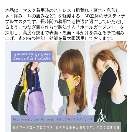
込
本品は、マスク着用時のストレス（肌荒れ・蒸れ・息苦し
み
さ・痒み・耳の痛みなど）を軽減する、3D立体のサスティナ
中
ブルマスクです。長時間の着用でも快適に過ごしていただけ
で
るよう、つなぎ目を作らず製法する「ホールガーメント」を
す
採用し、高度な技術で表面・裏面・耳かけを異なる糸で編み
上げ、糸の持つ性能・効能を最大限活用しております。​