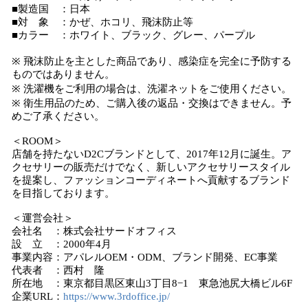
■製造国 ：日本
■対 象 ：かぜ、ホコリ、飛沫防止等
■カラー ：ホワイト、ブラック、グレー、パープル
※ 飛沫防止を主とした商品であり、感染症を完全に予防する
ものではありません。
※ 洗濯機をご利用の場合は、洗濯ネットをご使用ください。
※ 衛生用品のため、ご購入後の返品・交換はできません。予
めご了承ください。
＜ROOM＞
店舗を持たないD2Cブランドとして、2017年12月に誕生。ア
クセサリーの販売だけでなく、新しいアクセサリースタイル
を提案し、ファッションコーディネートへ貢献するブランド
を目指しております。
＜運営会社＞
会社名 ：株式会社サードオフィス
設 立 ：2000年4月
事業内容：アパレルOEM・ODM、ブランド開発、EC事業
代表者 ：西村 隆
所在地 ：東京都目黒区東山3丁目8−1 東急池尻大橋ビル6F
企業URL：
https://www.3rdoffice.jp/