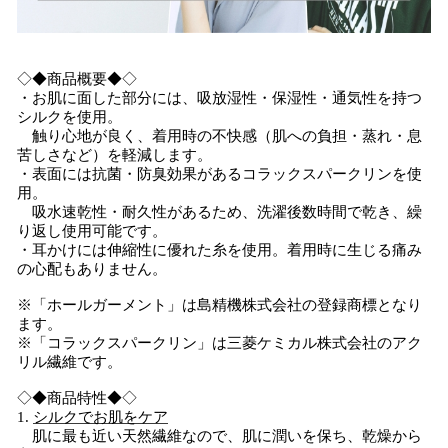
◇◆商品概要◆◇
・お肌に面した部分には、吸放湿性・保湿性・通気性を持つ
シルクを使用。
触り心地が良く、着用時の不快感（肌への負担・蒸れ・息
苦しさなど）を軽減します。
・表面には抗菌・防臭効果があるコラックスパークリンを使
用。
吸水速乾性・耐久性があるため、洗濯後数時間で乾き、繰
り返し使用可能です。
・耳かけには伸縮性に優れた糸を使用。着用時に生じる痛み
の心配もありません。
※「ホールガーメント」は島精機株式会社の登録商標となり
ます。
※「コラックスパークリン」は三菱ケミカル株式会社のアク
リル繊維です。
◇◆商品特性◆◇
1.
シルクでお肌をケア
肌に最も近い天然繊維なので、肌に潤いを保ち、乾燥から