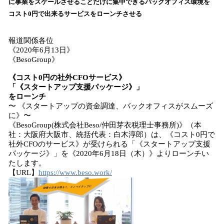
に事業をスケールさせることだけに集中できるバックオフィス環境を
み
コスト0円で出来るサービスをローンチさせる
込
み
中
報道関係各位
で
《2020年6月13日》
《BesoGroup》
す
《
コスト0円の社外CFOサービス
》
「《
スタートアップ支援パッケージ
》」
を
ローンチ
〜 《スタートアップの資金調達、バックオフィスがスムーズ
に》〜
《BesoGroup(株式会社Beso/仲田芽衣税理士事務所)》（本
社：大阪府大阪市、統括代表：白木淳郎）は、《コスト0円で
社外CFOのサービス》が受けられる「《スタートアップ支援
パッケージ》」を《2020年6月18日（木）》よりローンチい
たします。
【URL】
https://www.beso.work/