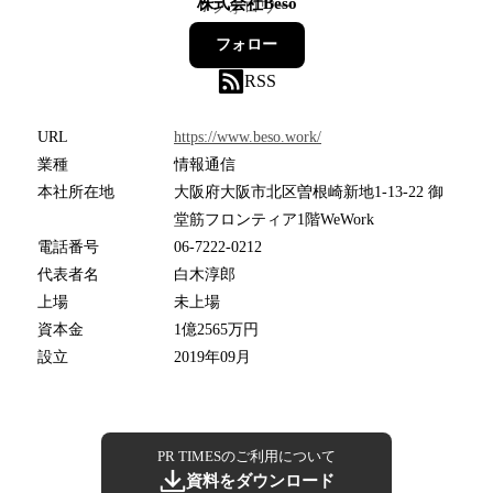
株式会社Beso
7
フォロワー
フォロー
RSS
URL
https://www.beso.work/
業種
情報通信
本社所在地
大阪府大阪市北区曽根崎新地1-13-22 御
堂筋フロンティア1階WeWork
電話番号
06-7222-0212
代表者名
白木淳郎
上場
未上場
資本金
1億2565万円
設立
2019年09月
PR TIMESのご利用について
資料をダウンロード