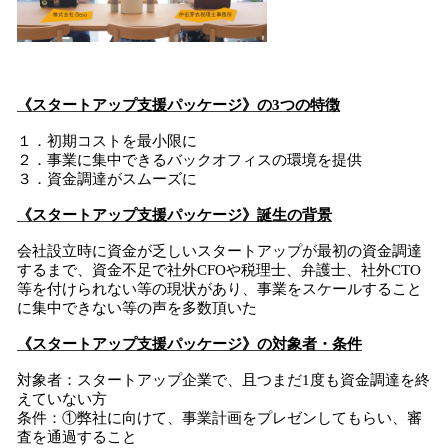
《
スタートアップ支援パッケージ
》の3つの特徴
１．初期コストを最小限に
２．事業に集中できるバックオフィスの環境を提供
３．資金調達がスムーズに
《
スタートアップ支援パッケージ
》誕生の背景
会社設立時に資金が乏しいスタートアップが最初の資金調達
するまで、資金不足で社外CFOや税理士、弁護士、社外CTO
等を付けられない等の現状があり、事業をスケールすること
に集中できない等の声を多数頂いた
《
スタートアップ支援パッケージ
》
の
対象者・条件
対象者：スタートアップ企業で、且つまだ1度も資金調達を終
えていない方
条件：①弊社に向けて、事業計画をプレゼンしてもらい、審
査を通過すること