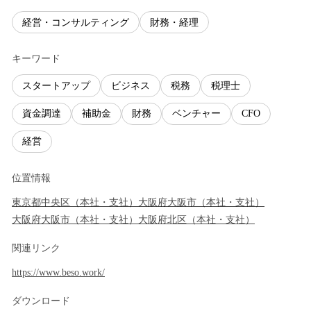
経営・コンサルティング
財務・経理
キーワード
スタートアップ
ビジネス
税務
税理士
資金調達
補助金
財務
ベンチャー
CFO
経営
位置情報
東京都
中央区
（
本社・支社
）
大阪府
大阪市
（
本社・支社
）
大阪府
大阪市
（
本社・支社
）
大阪府
北区
（
本社・支社
）
関連リンク
https://www.beso.work/
ダウンロード