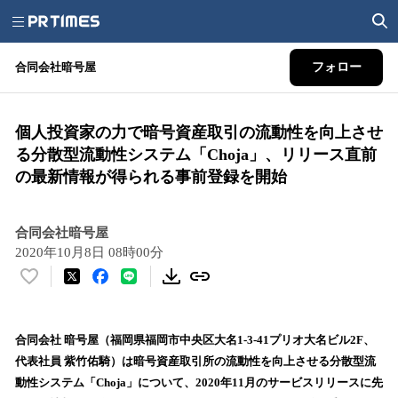
合同会社暗号屋
フォロー
個人投資家の力で暗号資産取引の流動性を向上させ
る分散型流動性システム「Choja」、リリース直前
の最新情報が得られる事前登録を開始
合同会社暗号屋
2020年10月8日 08時00分
い
い
ね
！
合同会社 暗号屋（福岡県福岡市中央区大名1-3-41プリオ大名ビル2F、
数
代表社員 紫竹佑騎）は暗号資産取引所の流動性を向上させる分散型流
を
動性システム「Choja」について、2020年11月のサービスリリースに先
読