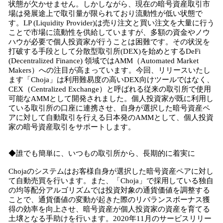
状態が欠かせません。しかしながら、現在の暗号資産取引市
場は発展途上で取引量が限られており流動性が低い状態で
す。LP (Liquidity Provider)は売り注文と買い注文を大量に行う
ことで市場に流動性を供給していますが、多額の資金やノウ
ハウが必要で個人投資家が行うことは困難です。その状況を
打破する手段として分散型取引所(DEX)を始めとするDeFi
(Decentralized Finance) 領域ではAMM（Automated Market
Makers）への注目が高まっています。今回、リリースいたし
ます「Choja」は利用難易度の高いDEX向けツールではなく、
CEX（Centralized Exchange）と呼ばれる従来の取引所で使用
可能なAMMとして開発されました。個人投資家が既に利用し
ている取引所の口座に連携させ、自身が選択した暗号資産ペ
アに対して自動取引を行える日本発のAMMとして、個人投資
家の暗号資産取引をサポートします。
◆誰でも簡単に、いつもの取引所から、長期的に着実に
Chojaのシステムはお客様自身が選択した暗号資産ペアに対し
て自動売買を行います。また、「Choja」で採用している独自
の均等配分アルゴリズムでは投資対象の通貨価値を調整する
ことで、通貨価値の変動が起きた際のリバランスボーナス獲
得の効率を向上させ、暗号資産が個人投資家の資産を育てる
土壌となる手助けを行います。2020年11月のサービスリリー