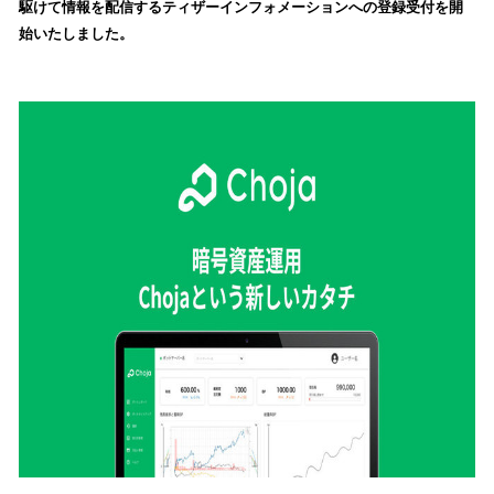
駆けて情報を配信するティザーインフォメーションへの登録受付を開
み
始いたしました。
込
み
中
で
す