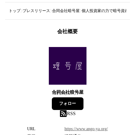
トップ
プレスリリース
合同会社暗号屋
個人投資家の力で暗号資産取引
会社概要
合同会社暗号屋
11
フォロワー
フォロー
RSS
URL
https://www.ango-ya.org/