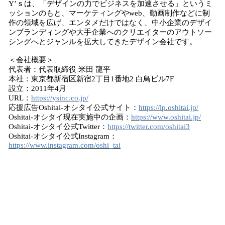
Y’ｓは、「デザインの力でビジネスを加速させる」というミ
ッションのもと、マーケティングやweb、動画制作などに制
作の領域を広げ、エンタメだけではなく、中小企業のデザイ
ンブランディングや大手企業へのクリエイターのアウトソー
シングへとジャンルを拡大してきたデザイン会社です。
＜会社概要＞
代表者：代表取締役 米田 龍平
本社：東京都新宿区新宿2丁目1番地2 白鳥ビル7F
設立：2011年4月
URL：
https://ysinc.co.jp/
応援広告Oshitai-オシタイ公式サイト：
https://lp.oshitai.jp/
Oshitai-オシタイ現在実施中の企画：
https://www.oshitai.jp/
Oshitai-オシタイ公式Twitter：
https://twitter.com/oshitai3
Oshitai-オシタイ公式Instagram：
https://www.instagram.com/oshi_tai