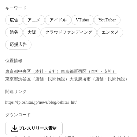
キーワード
広告
アニメ
アイドル
VTuber
YouTuber
渋谷
大阪
クラウドファンディング
エンタメ
応援広告
位置情報
東京都
中央区
（
本社・支社
）
東京都
新宿区
（
本社・支社
）
東京都
渋谷区
（
店舗・民間施設
）
大阪府
堺市
（
店舗・民間施設
）
関連リンク
https://lp.oshitai.jp/news/blog/oshitai_hit/
ダウンロード
プレスリリース素材