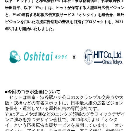
数
以下「ヒット」）と株式会社Y’s（本社：東京都新宿区、代表取締役：
を
米田龍平、以下「Y’s」）は、ヒットが保有する大型屋外広告ビジョン
読
と、Y’sの運営する応援広告支援サービス「オシタイ」を組合せ、屋外
み
ビジョンを用いた応援広告活動の普及を目指すプロジェクトを、2021
込
年5月より開始いたしました。
み
中
で
す
■今回のコラボ企画について
ヒットは東京・渋谷駅ハチ公口のスクランブル交差点や大
阪・戎橋などの有名スポットに、日本最大級の広告ビジョン
を保有・運営している屋外広告の専門会社です。
Y’sはアニメや漫画などのエンタメ領域のグラフィックデザイ
ンに強みを持つデザイン会社で、2020年8月より「オシタ
イ」という応援広告支援サービスを展開しています。「オシ
タイ」は、アイドル、キャラクター、アニメ作品、俳優等に