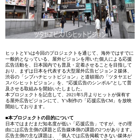
ヒットとY’sは今回のプロジェクトを通じて、海外ではすでに
一般的となっている、屋外ビジョンを用いた個人による応援
広告活動を、日本国内でも普及・定着させることを目指して
おり、まずは日本を代表する大型屋外広告ビジョン２媒体、
渋谷の「シブハチヒットビジョン」と道頓堀の「ツタヤエビ
スバシヒットビジョン」を、”応援広告のシンボル”として普
及させる取組みを開始いたしました。
本プロジェクトを記念して、2021年5月よりヒットが保有す
る屋外広告ビジョンにて、Y’s制作の「応援広告CM」を放映
開始しております。
■本プロジェクトの目的について
日本ではまだまだ知名度が低い「応援広告」ですが、その理
由には広告主側の課題と広告媒体側の課題の2つがあります。
広告主側の主な課題は、「個人では広告掲載できない媒体が