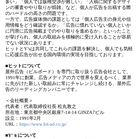
多い」「個人では版権交渉が難しい」「入稿に関するデザイ
ンの審査ややり取りが煩雑」など、個人が広告を出稿する際
のハードルの高さの問題です。
一方で、広告媒体側の課題としては「個人広告主の身元や信
用情報をどう確認するか」「広告に慣れていない個人といか
に円滑に広告掲載までのやり取りを進めるか」といったこと
が挙げられ、個人の取組みを積極的に受け入れることが容易
でない状況にあります。
ヒットとY’sは共同してこれらの課題を解決し、個人でも気軽
に応援広告が出せる国内環境の実現を目指しております。
■ヒットについて
屋外広告（ビルボード）を専門に取り扱う広告会社として、
1991年に創業。広告メディアの力で世界を変えるべく、業界
に先がけた新しい取組みに常にチャレンジし続ける、屋外広
告のリーディングカンパニーです。
＜会社概要＞
代表者：代表取締役社長 松丸敦之
所在地：東京都中央区銀座7-14-14 GINZA7ビル
設立：1991年2月
URL：
https://www.hit-ad.co.jp/
■Y’ｓについて