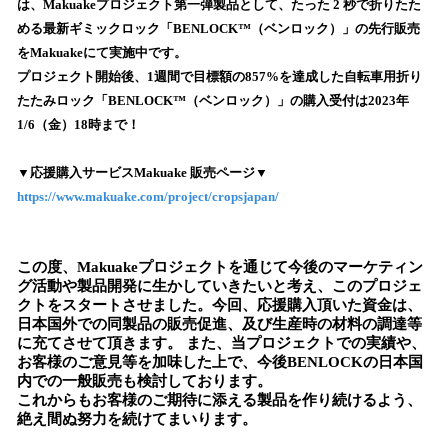
は、Makuakeプロジェクト第一弾製品として、たった 2 秒で折りたた
読
める最新ギミックロック「BENLOCK™️（ベンロック）」の先行販売
み
をMakuakeにて実施中です。
込
プロジェクト開始後、1週間で目標額の857%を達成した自転車用折り
み
たたみロック「BENLOCK™️（ベンロック）」の購入受付は2023年
中
で
1/6（金）18時まで！
す
▼応援購入サービスMakuake 販売ページ▼
https://www.makuake.com/project/cropsjapan/
この度、Makuakeプロジェクトを通じて今後のマーケティン
グ活動や製品開発に生かしていきたいと考え、このプロジェ
クトをスタートさせました。今回、応援購入頂いた資金は、
日本国外での同製品の販売促進、及び生産時の材料の調達等
に充てさせて頂きます。 また、当プロジェクトでの実績や、
お客様のご意見等を加味した上で、今後BENLOCKの日本国
内での一般販売も検討しております。
これからもお客様のご期待に添える製品を作り続けるよう、
絶え間ぬ努力を続けてまいります。