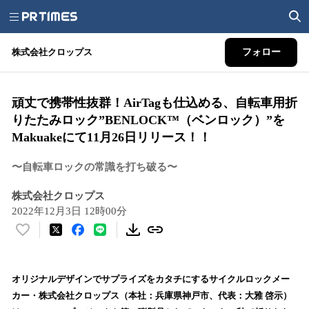
株式会社クロップス
フォロー
頑丈で携帯性抜群！AirTagも仕込める、自転車用折
りたたみロック”BENLOCK™️（ベンロック）”を
Makuakeにて11月26日リリース！！
〜自転車ロックの常識を打ち破る〜
株式会社クロップス
2022年12月3日 12時00分
い
い
ね
！
オリジナルデザインでサプライズをカタチにするサイクルロックメー
数
カー・株式会社クロップス（本社：兵庫県神戸市、代表：大雅 啓示）
を