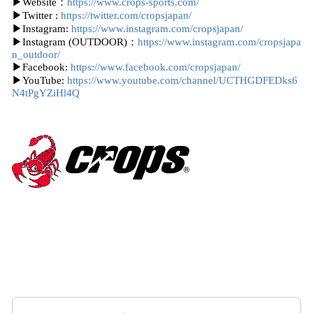
▶︎Website：
https://www.crops-sports.com/
▶︎Twitter :
https://twitter.com/cropsjapan/
▶︎Instagram:
https://www.instagram.com/cropsjapan/
▶︎Instagram (OUTDOOR)：
https://www.instagram.com/cropsjapa
n_outdoor/
▶︎Facebook:
https://www.facebook.com/cropsjapan/
▶︎YouTube:
https://www.youtube.com/channel/UCTHGDFEDks6
N4tPgYZiHl4Q